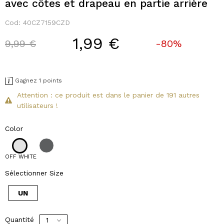
avec côtes et drapeau en partie arrière
Cod:
40CZ7159CZD
1,99 €
Price reduced from
to
9,99 €
-80%
Gagnez 1 points
Attention : ce produit est dans le panier de 191 autres
utilisateurs !
Color
OFF WHITE
Sélectionner Size
UN
Quantité