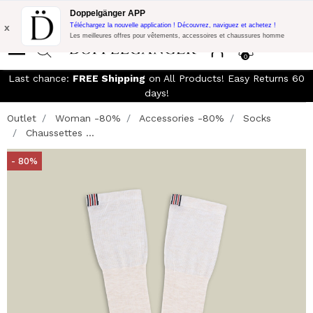
LIVRAISON GRATUITE!
10% de réduction supplémentaire sur 300€
Doppelgänger APP
d'achat avec le code:
DOPPEL300
x
Téléchargez la nouvelle application ! Découvrez, naviguez et achetez !
Les meilleures offres pour vêtements, accessoires et chaussures homme
0
Last chance:
FREE Shipping
on All Products! Easy Returns 60
days!
Outlet
Woman -80%
Accessories -80%
Socks
Chaussettes ...
- 80%