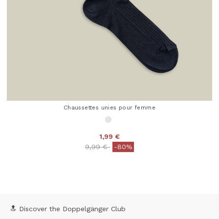
Chaussettes unies pour femme
1,99 €
Price reduced from
to
9,99 €
-80%
4,5 out of 5 Customer Rating
🔝 Discover the Doppelgänger Club