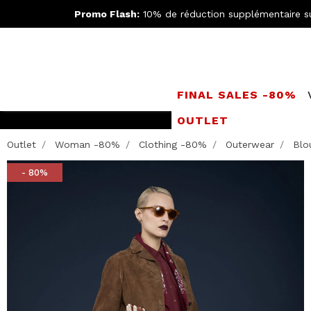
Promo Flash:
10% de réduction supplémentaire s
FINAL SALES -80%
OUTLET
Rejoignez le
Doppe
Outlet
Woman -80%
Clothing -80%
Outerwear
Blo
- 80%