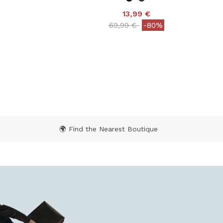
13,99 €
 from
Price reduced from
to
69,99 €
-80%
Rating
3,9 out of 5 Customer Rating
🌍 Find the Nearest Boutique