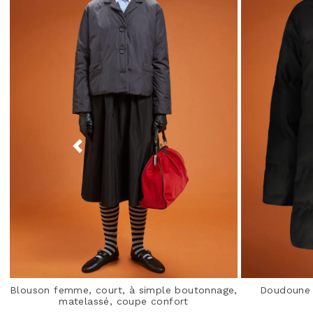
Blouson femme, court, à simple boutonnage,
Doudoune 
matelassé, coupe confort