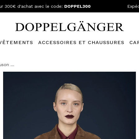
ur 300€ d'achat avec le code:
DOPPEL300
Expéd
VÊTEMENTS
ACCESSOIRES ET CHAUSSURES
CA
lganger Club!
Découvrez tous les avantages et
les réductions a
uson ...