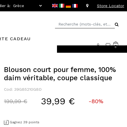
ier à:
Store Locator
RTE CADEAU
0
llant jusqu'à -20%
Blouson court pour femme, 100%
daim véritable, coupe classique
Cod: 39GB5210GBD
39,99 €
Price reduced from
to
199,99 €
-80%
Gagnez 39 points