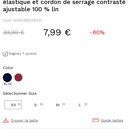
élastique et cordon de serrage contrasté
ajustable 100 % lin
Cod:
40BE4602BED
7,99 €
Price reduced from
to
39,99 €
-80%
Gagnez 7 points
Color
BLUE
Sélectionner Size
XS
S
M
L
Trouver la taille
Guide tailles