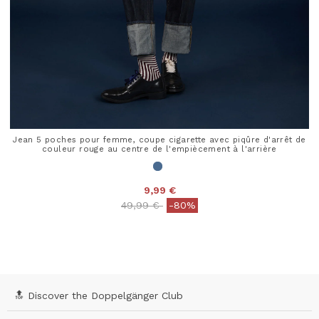
Jean 5 poches pour femme, coupe cigarette avec piqûre d'arrêt de
couleur rouge au centre de l'empiècement à l'arrière
9,99 €
Price reduced from
to
49,99 €
-80%
5 out of 5 Customer Rating
🔝 Discover the Doppelgänger Club