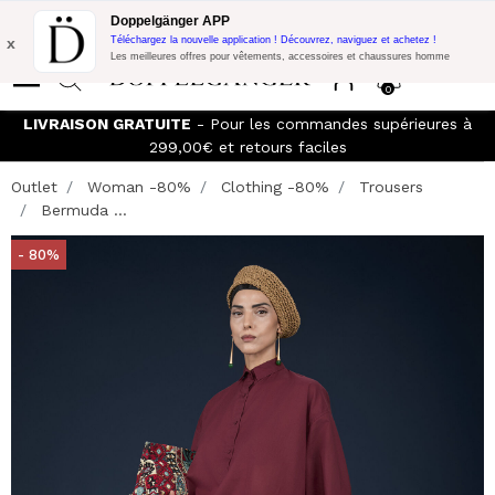
Promo Flash:
10% de réduction supplémentaire sur 300€ d'achat
Doppelgänger APP
avec le code:
DOPPEL300
x
Téléchargez la nouvelle application ! Découvrez, naviguez et achetez !
Les meilleures offres pour vêtements, accessoires et chaussures homme
0
LIVRAISON GRATUITE
- Pour les commandes supérieures à
299,00€ et retours faciles
Outlet
Woman -80%
Clothing -80%
Trousers
Bermuda ...
- 80%