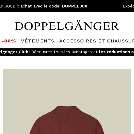
ur 300£ d'achat avec le code:
DOPPEL300
Expéd
S -80%
VÊTEMENTS
ACCESSOIRES ET CHAUSSU
lganger Club!
Découvrez tous les avantages et
les réductions a