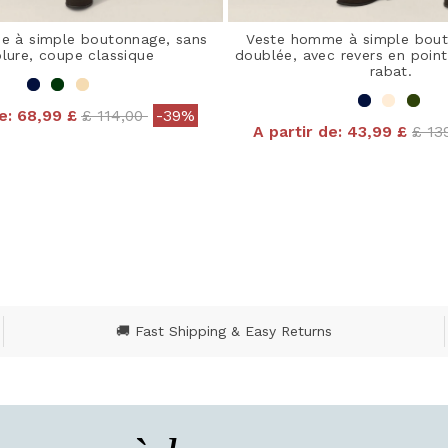
e à simple boutonnage, sans
Veste homme à simple bout
lure, coupe classique
doublée, avec revers en poin
rabat.
Price reduced from
to
e:
68,99 £
£ 114,00
-39%
Pric
A partir de:
43,99 £
£ 13
 out of 5 Customer Rating
4,8 out of 5 Customer
🚚 Fast Shipping & Easy Returns