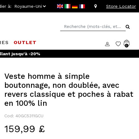
ier à:
Store Locator
RES
OUTLET
0
llant jusqu'à -20%
Veste homme à simple
boutonnage, non doublée, avec
revers classique et poches à rabat
en 100% lin
Cod: 40GC5311GCU
159,99 £