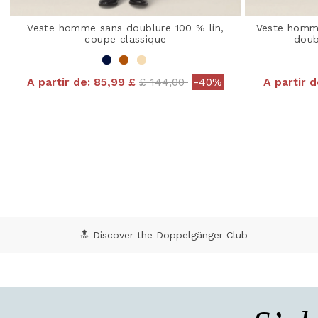
Veste homme sans doublure 100 % lin,
Veste homm
coupe classique
doub
Price reduced from
to
A partir de:
85,99 £
£ 144,00
-40%
A partir d
5 out of 5 Customer Rating
4,8
🔝 Discover the Doppelgänger Club