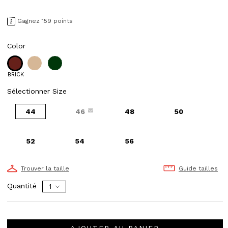
Gagnez 159 points
Color
BRICK
Sélectionner Size
44
46
48
50
52
54
56
Trouver la taille
Guide tailles
Quantité