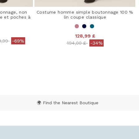
onnage, non
Costume homme simple boutonnage 100 %
te et poches à
lin coupe classique
128,99 £
e reduced from
to
9,99
-69%
Price reduced from
to
194,00 £
-34%
 Rating
3,2 out of 5 Customer Rating
🌍 Find the Nearest Boutique