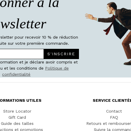
onner à la
wsletter
wsletter pour recevoir 10 % de réduction
atuite sur votre première commande.
S'INSCRIRE
nformation et je déclare avoir compris et
u et les conditions de
Politique de
confidentialité
FORMATIONS UTILES
SERVICE CLIENTÈ
Store Locator
Contact
Gift Card
FAQ
Guide des tailles
Retours et rembourse
ctions et promotions
Suivre la comman