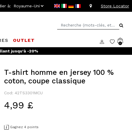
ier à:
Store Locator
RES
OUTLET
0
llant jusqu'à -20%
T-shirt homme en jersey 100 %
coton, coupe classique
Cod: 42TS3301MCU
4,99 £
Gagnez 4 points