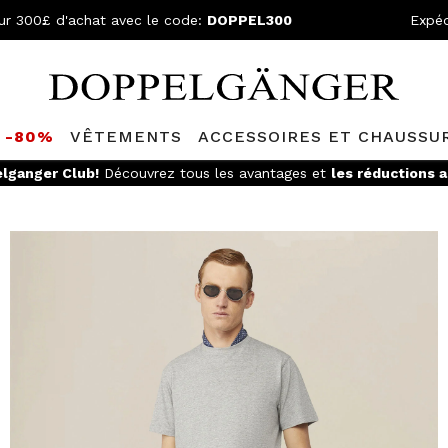
ur 300£ d'achat avec le code:
DOPPEL300
Expéd
S -80%
VÊTEMENTS
ACCESSOIRES ET CHAUSSU
lganger Club!
Découvrez tous les avantages et
les réductions a