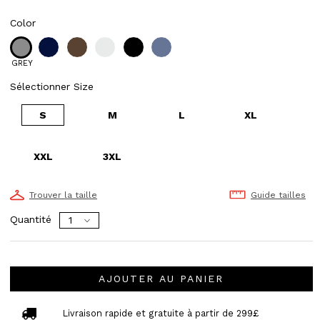
Color
GREY
Sélectionner Size
S
M
L
XL
XXL
3XL
Trouver la taille
Guide tailles
Quantité
AJOUTER AU PANIER
Livraison rapide et gratuite à partir de 299£