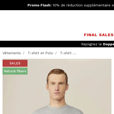
Promo Flash:
10% de réduction supplémentaire s
FINAL SALE
Rejoignez le
Doppe
Vêtements
T-shirt et Polo
T-shirt ...
SALES
Natural fibers