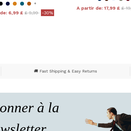
+
Pric
A partir de:
17,99 £
£ 1
Price reduced from
to
 de:
6,99 £
£ 9,99
-30%
4,9 out of 5 Customer
ut of 5 Customer Rating
🚚 Fast Shipping & Easy Returns
onner à la
wsletter