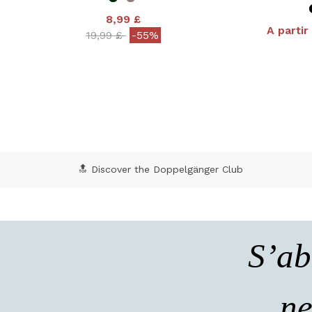
8,99 £
A partir
Price reduced from
to
19,99 £
-55%
4 o
5 out of 5 Customer Rating
🔝 Discover the Doppelgänger Club
S’ab
ne