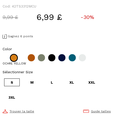
Cod:
42TS3312MCU
6,99 £
Price reduced from
to
9,99 £
-30%
Gagnez 6 points
Color
OCHRE YELLOW
Sélectionner Size
S
M
L
XL
XXL
3XL
Trouver la taille
Guide tailles