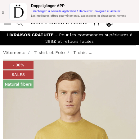
Promo Flash:
10% de réduction supplémentaire sur 300£ d'achat
Doppelgänger APP
avec le code:
DOPPEL300
x
Téléchargez la nouvelle application ! Découvrez, naviguez et achetez !
Les meilleures offres pour vêtements, accessoires et chaussures homme
0
LIVRAISON GRATUITE
- Pour les commandes supérieures à
299£ et retours faciles
Vêtements
T-shirt et Polo
T-shirt ...
- 30%
SALES
Natural fibers