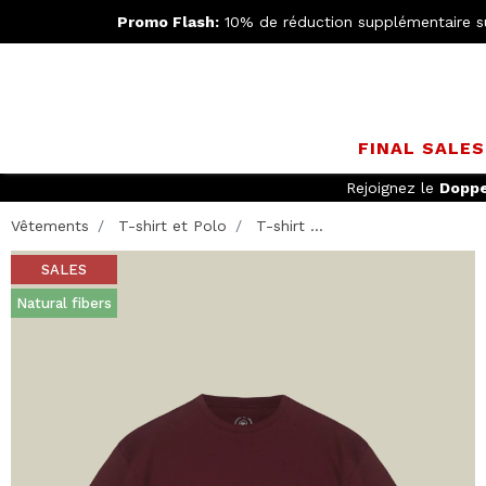
Promo Flash:
10% de réduction supplémentaire s
FINAL SALE
Rejoignez le
Doppe
Vêtements
T-shirt et Polo
T-shirt ...
SALES
Natural fibers