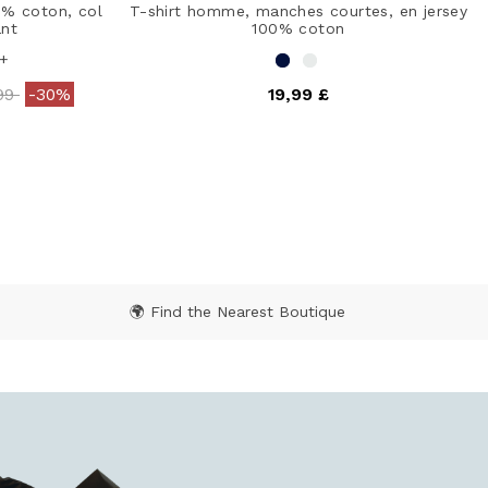
 % coton, col
T-shirt homme, manches courtes, en jersey
nt
100% coton
+
e reduced from
to
,99
-30%
19,99 £
ating
5 out of 5 Customer Rating
🌍 Find the Nearest Boutique