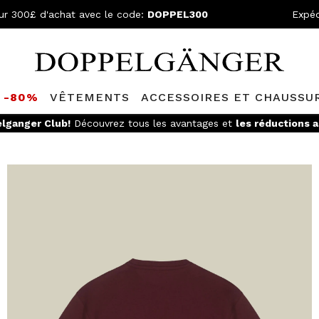
ur 300£ d'achat avec le code:
DOPPEL300
Expéd
S -80%
VÊTEMENTS
ACCESSOIRES ET CHAUSSU
lganger Club!
Découvrez tous les avantages et
les réductions a