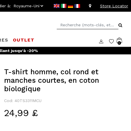
ier à:
Store Locator
RES
OUTLET
0
llant jusqu'à -20%
T-shirt homme, col rond et
manches courtes, en coton
biologique
Cod: 40TS3311MCU
24,99 £