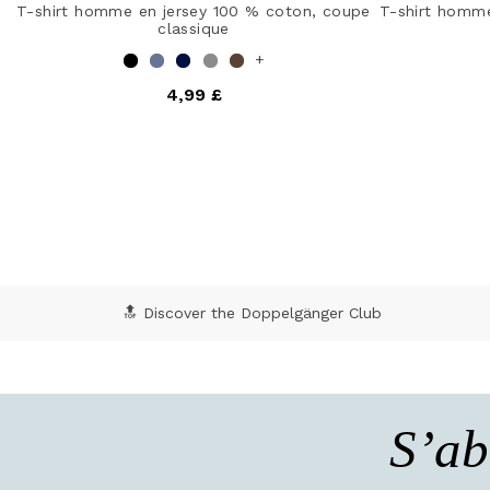
T-shirt homme en jersey 100 % coton, coupe
T-shirt homm
classique
+
4,99 £
4,8 out of 5 Customer Rating
5 o
🔝 Discover the Doppelgänger Club
S’ab