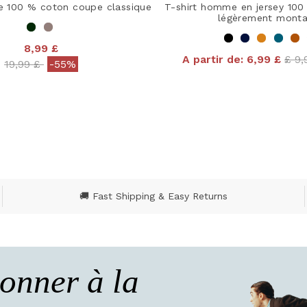
e 100 % coton coupe classique
T-shirt homme en jersey 100
légèrement monta
8,99 £
Pric
A partir de:
6,99 £
£ 9
Price reduced from
to
19,99 £
-55%
4 out of 5 Customer R
ut of 5 Customer Rating
🚚 Fast Shipping & Easy Returns
onner à la