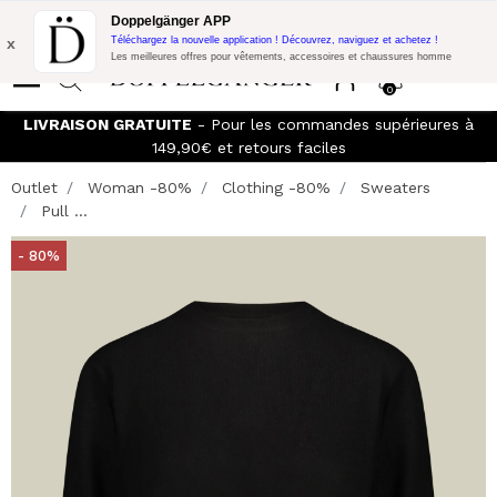
Promo Flash:
10% de réduction supplémentaire sur 300€ d'achat
Doppelgänger APP
avec le code:
DOPPEL300
x
Téléchargez la nouvelle application ! Découvrez, naviguez et achetez !
Les meilleures offres pour vêtements, accessoires et chaussures homme
0
LIVRAISON GRATUITE
- Pour les commandes supérieures à
149,90€ et retours faciles
Outlet
Woman -80%
Clothing -80%
Sweaters
Pull ...
- 80%