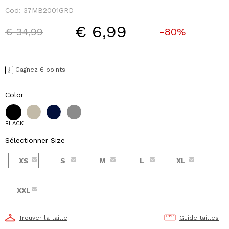
Cod:
37MB2001GRD
€ 6,99
Price reduced from
to
€ 34,99
-80%
Gagnez 6 points
Color
BLACK
Sélectionner Size
XS
S
M
L
XL
XXL
Trouver la taille
Guide tailles