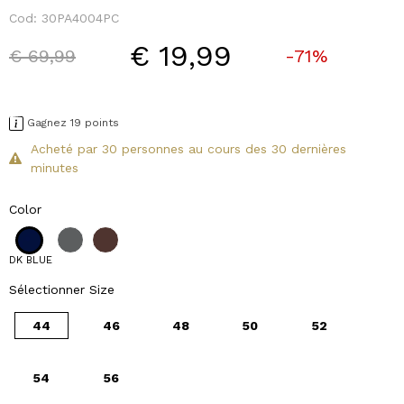
Cod:
30PA4004PC
€ 19,99
Price reduced from
to
€ 69,99
-71%
Gagnez 19 points
Acheté par 30 personnes au cours des 30 dernières
minutes
Color
DK BLUE
Sélectionner Size
44
46
48
50
52
54
56