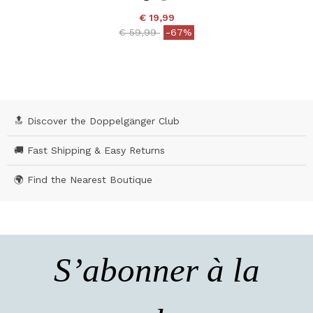
€ 19,99
Price reduced from
to
€ 59,99
-67%
4,2 out of 5 Customer Rating
🔝 Discover the Doppelgänger Club
🚚 Fast Shipping & Easy Returns
🌍 Find the Nearest Boutique
S’abonner à la