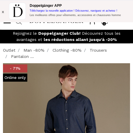
Promo Flash:
10% de réduction supplémentaire sur 300€ d'achat
Doppelgänger APP
avec le code:
DOPPEL300
x
Téléchargez la nouvelle application ! Découvrez, naviguez et achetez !
Les meilleures offres pour vêtements, accessoires et chaussures homme
0
Rejoignez le
Doppelganger Club!
Découvrez tous les
avantages et
les réductions allant jusqu'à -20%
Outlet
Man -80%
Clothing -80%
Trousers
Pantalon ...
- 71%
Online only