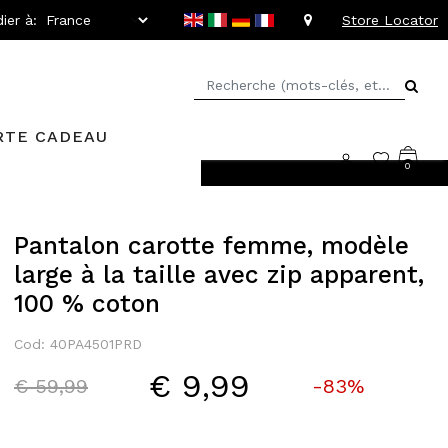
ier à:
Store Locator
RTE CADEAU
0
llant jusqu'à -20%
Pantalon carotte femme, modèle
large à la taille avec zip apparent,
100 % coton
Cod: 40PA4501PRD
€ 9,99
Price reduced from
to
€ 59,99
-83%