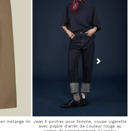
en mélange lin
Jean 5 poches pour femme, coupe cigarette
avec piqûre d'arrêt de couleur rouge au
centre de l'empiècement à l'arrière