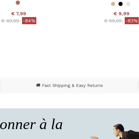
€ 7,99
€ 9,99
Price reduced from
to
Price reduced
to
€ 49,99
-84%
€ 59,99
-83%
 out of 5 Customer Rating
4,7 out of 5 Customer
🚚 Fast Shipping & Easy Returns
onner à la