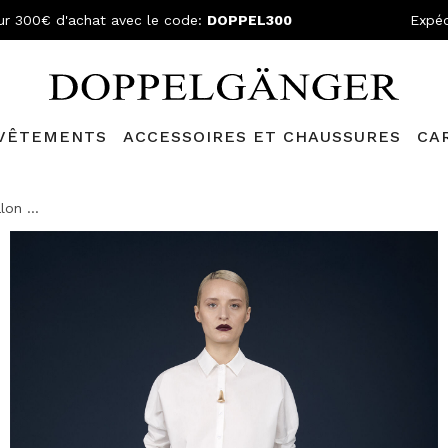
ur 300€ d'achat avec le code:
DOPPEL300
Expéd
VÊTEMENTS
ACCESSOIRES ET CHAUSSURES
CA
lganger Club!
Découvrez tous les avantages et
les réductions a
lon ...