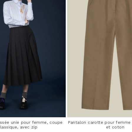
issée unie pour femme, coupe
Pantalon carotte pour femme 
lassique, avec zip
et coton