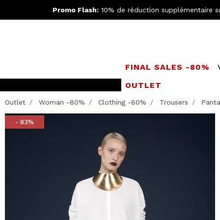
Promo Flash:
10% de réduction supplémentaire s
FINAL SALES -80%
OUTLET
Rejoignez le
Doppe
Outlet
Woman -80%
Clothing -80%
Trousers
Panta
- 83%