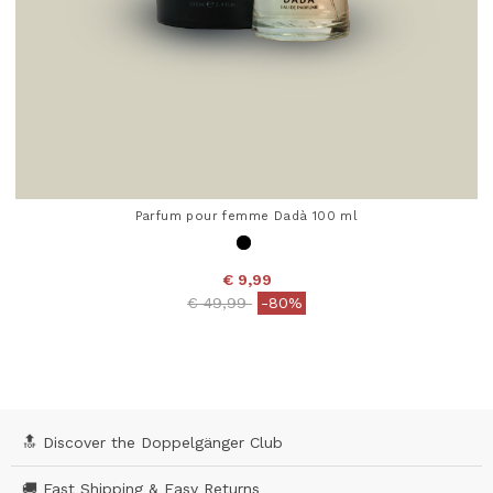
Parfum pour femme Dadà 100 ml
€ 9,99
Price reduced from
to
€ 49,99
-80%
4,3 out of 5 Customer Rating
🔝 Discover the Doppelgänger Club
🚚 Fast Shipping & Easy Returns