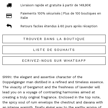
Livraison rapide et gratuite à partir de 149,90€
Paiements 100% sécurisés | Plus de 100 boutiques en
Italie
Retours faciles étendus à 60 jours après réception
TROUVER DANS LA BOUTIQUE
LISTE DE SOUHAITS
ECRIVEZ-NOUS SUR WHATSAPP
Shhh!: the elegant and assertive character of the
Doppelgänger man distilled in a refined and timeless essence.
The vivacity of bergamot and the freshness of lavender will
lead you on a voyage of contrasting harmonies aimed at
creating a truly original fragrance. Enclosed in the top note,
the spicy soul of rum envelops the chestnut and davana with
an intense warmth, finally giving way to the earthy aroma of