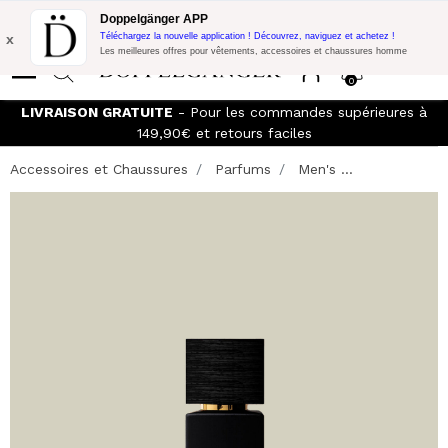
Promo Flash:
10% de réduction supplémentaire sur 300€ d'achat
Doppelgänger APP
avec le code:
DOPPEL300
x
Téléchargez la nouvelle application ! Découvrez, naviguez et achetez !
Les meilleures offres pour vêtements, accessoires et chaussures homme
0
LIVRAISON GRATUITE
- Pour les commandes supérieures à
149,90€ et retours faciles
Accessoires et Chaussures
Parfums
Men's ...