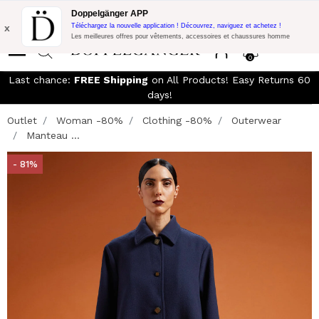
LIVRAISON GRATUITE!
10% de réduction supplémentaire sur 300€
Doppelgänger APP
d'achat avec le code:
DOPPEL300
x
Téléchargez la nouvelle application ! Découvrez, naviguez et achetez !
Les meilleures offres pour vêtements, accessoires et chaussures homme
0
Last chance:
FREE Shipping
on All Products! Easy Returns 60
days!
Outlet
Woman -80%
Clothing -80%
Outerwear
Manteau ...
- 81%