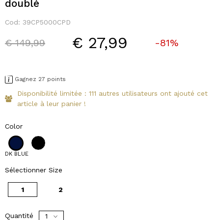
doublé
Cod:
39CP5000CPD
€ 27,99
Price reduced from
to
€ 149,99
-81%
Gagnez 27 points
Disponibilité limitée : 111 autres utilisateurs ont ajouté cet
article à leur panier !
Color
DK BLUE
Sélectionner Size
1
2
Quantité