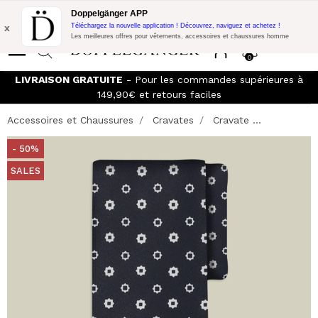
Promo Flash:
10% de réduction supplémentaire sur 300€ d'achat
Doppelgänger APP
avec le code:
DOPPEL300
x
Téléchargez la nouvelle application ! Découvrez, naviguez et achetez !
Les meilleures offres pour vêtements, accessoires et chaussures homme
0
LIVRAISON GRATUITE
- Pour les commandes supérieures à
149,90€ et retours faciles
Accessoires et Chaussures
Cravates
Cravate ...
- 50%
SALES