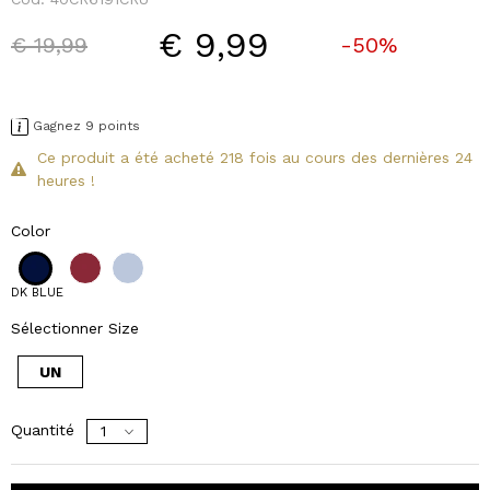
€ 9,99
Price reduced from
to
€ 19,99
-50%
Gagnez 9 points
Ce produit a été acheté 218 fois au cours des dernières 24
heures !
Color
DK BLUE
Sélectionner Size
UN
Quantité