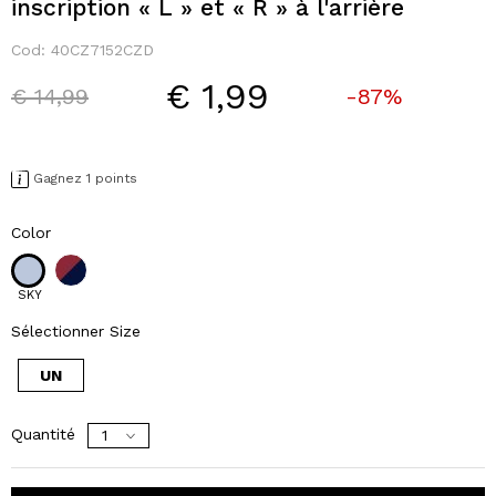
inscription « L » et « R » à l'arrière
Cod:
40CZ7152CZD
€ 1,99
Price reduced from
to
€ 14,99
-87%
Gagnez 1 points
Color
SKY
Sélectionner Size
UN
Quantité