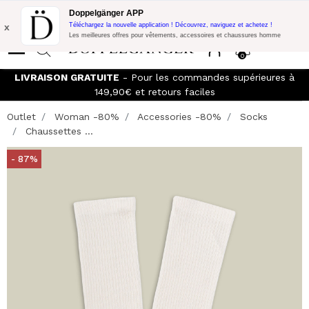
Promo Flash:
10% de réduction supplémentaire sur 300€ d'achat
Doppelgänger APP
avec le code:
DOPPEL300
x
Téléchargez la nouvelle application ! Découvrez, naviguez et achetez !
Les meilleures offres pour vêtements, accessoires et chaussures homme
0
LIVRAISON GRATUITE
- Pour les commandes supérieures à
149,90€ et retours faciles
Outlet
Woman -80%
Accessories -80%
Socks
Chaussettes ...
- 87%