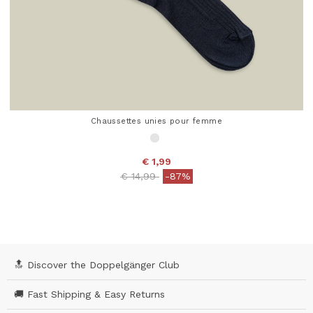
Chaussettes unies pour femme
€ 1,99
Price reduced from
to
€ 14,99
-87%
4,5 out of 5 Customer Rating
🔝 Discover the Doppelgänger Club
🚚 Fast Shipping & Easy Returns