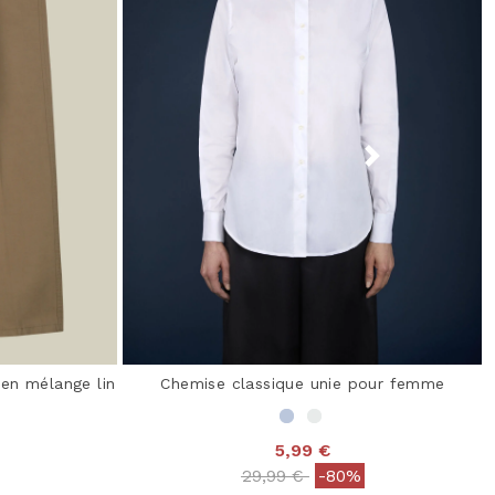
en mélange lin
Chemise classique unie pour femme
5,99 €
Price reduced from
to
29,99 €
-80%
 from