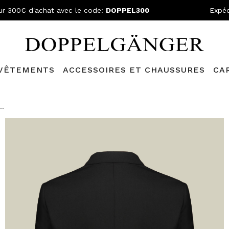
ur 300€ d'achat avec le code:
DOPPEL300
Expéd
VÊTEMENTS
ACCESSOIRES ET CHAUSSURES
CA
lganger Club!
Découvrez tous les avantages et
les réductions a
..