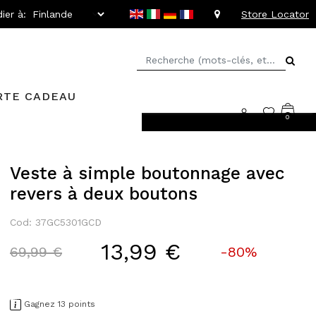
ier à:
Store Locator
RTE CADEAU
0
llant jusqu'à -20%
Veste à simple boutonnage avec
revers à deux boutons
Cod: 37GC5301GCD
13,99 €
Price reduced from
to
69,99 €
-80%
Gagnez 13 points