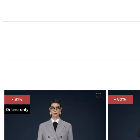
- 81%
- 80%
Online only