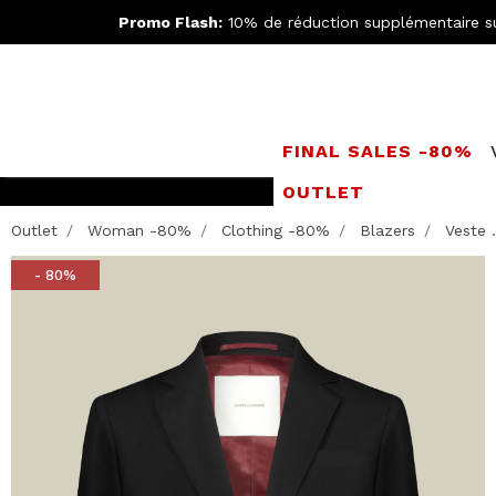
Promo Flash:
10% de réduction supplémentaire s
FINAL SALES -80%
OUTLET
Rejoignez le
Doppe
Outlet
Woman -80%
Clothing -80%
Blazers
Veste .
- 80%