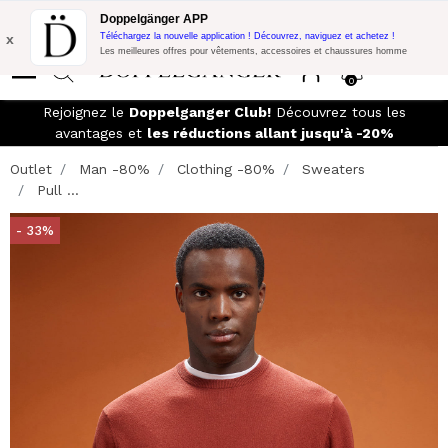
Promo Flash:
10% de réduction supplémentaire sur 300€ d'achat
Doppelgänger APP
avec le code:
DOPPEL300
x
Téléchargez la nouvelle application ! Découvrez, naviguez et achetez !
Les meilleures offres pour vêtements, accessoires et chaussures homme
0
Rejoignez le
Doppelganger Club!
Découvrez tous les
avantages et
les réductions allant jusqu'à -20%
Outlet
Man -80%
Clothing -80%
Sweaters
Pull ...
- 33%