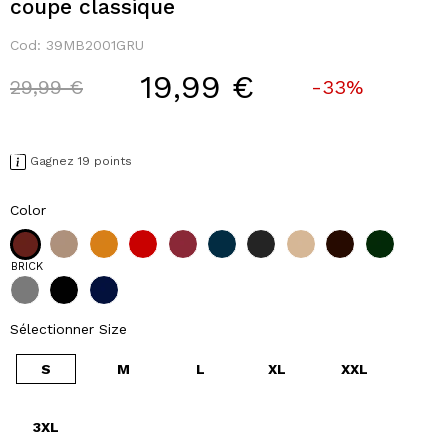
coupe classique
Cod:
39MB2001GRU
19,99 €
Price reduced from
to
29,99 €
-33%
Gagnez 19 points
Color
BRICK
Sélectionner Size
S
M
L
XL
XXL
3XL