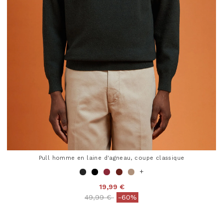
Pull homme en laine d'agneau, coupe classique
+
19,99 €
Price reduced from
to
49,99 €
-60%
3,3 out of 5 Customer Rating