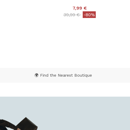
7,99 €
Price reduced from
to
39,99 €
-80%
 from
5 out of 5 Customer Rating
Rating
🌍 Find the Nearest Boutique