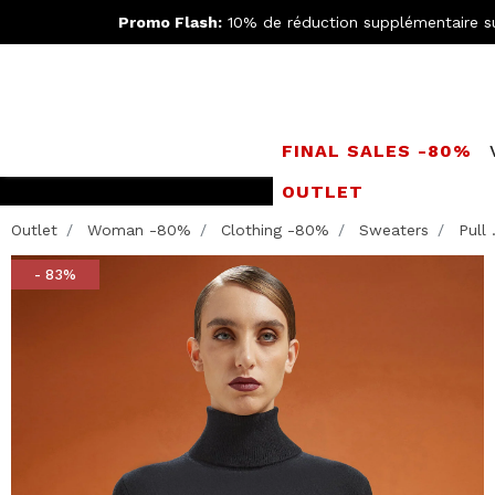
Promo Flash:
10% de réduction supplémentaire s
FINAL SALES -80%
OUTLET
Rejoignez l
Outlet
Woman -80%
Clothing -80%
Sweaters
Pull .
- 83%