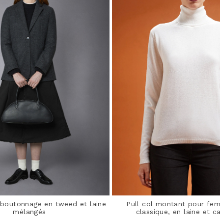
 boutonnage en tweed et laine
Pull col montant pour fe
mélangés
classique, en laine et 