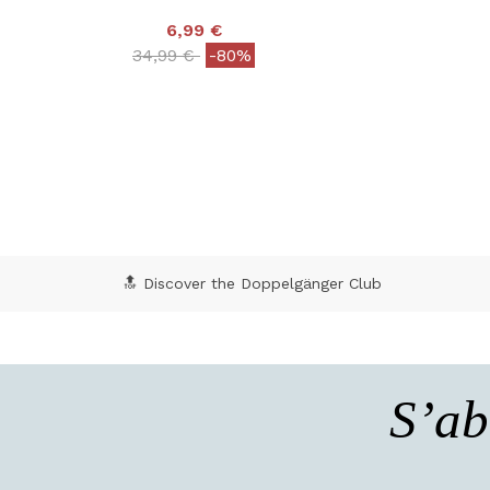
6,99 €
Price reduced from
to
34,99 €
-80%
5 out of 5 Customer Rating
3,2
🔝 Discover the Doppelgänger Club
S’ab