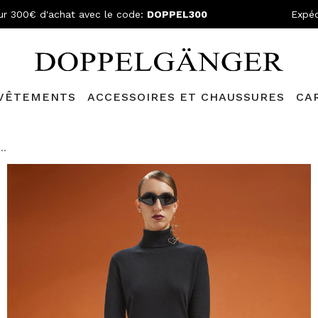
ur 300€ d'achat avec le code:
DOPPEL300
Expéd
VÊTEMENTS
ACCESSOIRES ET CHAUSSURES
CA
e
Doppelganger Club!
Découvrez tous les avantages et
les réduc
..