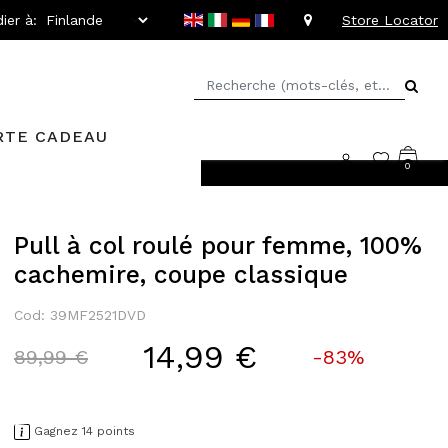
ier à:
Store Locator
RTE CADEAU
0
tions allant jusqu'à -20%
Pull à col roulé pour femme, 100%
cachemire, coupe classique
Cod: 39MF2521DVD
14,99 €
Price reduced from
to
89,99 €
-83%
Gagnez 14 points