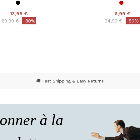
13,99 €
6,99 €
Price reduced from
to
Price reduced
to
69,99 €
-80%
34,99 €
-80%
 out of 5 Customer Rating
4,1 out of 5 Customer 
🚚 Fast Shipping & Easy Returns
onner à la