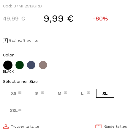
Cod:
37MF2513GRD
9,99 €
Price reduced from
to
49,99 €
-80%
Gagnez 9 points
Color
BLACK
Sélectionner Size
XS
S
M
L
XL
XXL
Trouver la taille
Guide tailles