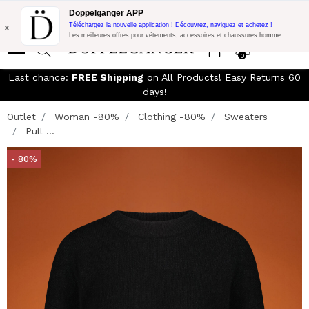
LIVRAISON GRATUITE!
10% de réduction supplémentaire sur 300€
Doppelgänger APP
d'achat avec le code:
DOPPEL300
x
Téléchargez la nouvelle application ! Découvrez, naviguez et achetez !
Les meilleures offres pour vêtements, accessoires et chaussures homme
0
Last chance:
FREE Shipping
on All Products! Easy Returns 60
days!
Outlet
Woman -80%
Clothing -80%
Sweaters
Pull ...
- 80%