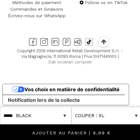
Méthodes de paiement
Follow us on TikTok
Commandes et livraisons
Écrivez-nous sur WhatsApp
Copyright 2026 International Retail Development S.r.l. -
Via Magnagrecia, 11 00183 Roma | P.iva 10471441005 |
Dati societari completi
Vos choix en matière de confidentialité
Notification lors de la collecte
BLACK
COUPER
: XL
AJOUTER AU PANIER |
9,99 €
uctions
Further Reductions
FINAL SALES Up to -80% Online & in Boutique! Dis
FINAL SALES Up to -80% Online & in Bo