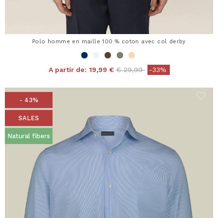
Polo homme en maille 100 % coton avec col derby
Price reduced from
to
A partir de:
19,99 €
€ 29,99
-33%
- 43%
SALES
Natural fibers