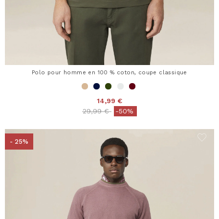
Polo pour homme en 100 % coton, coupe classique
14,99 €
Price reduced from
to
29,99 €
-50%
- 25%