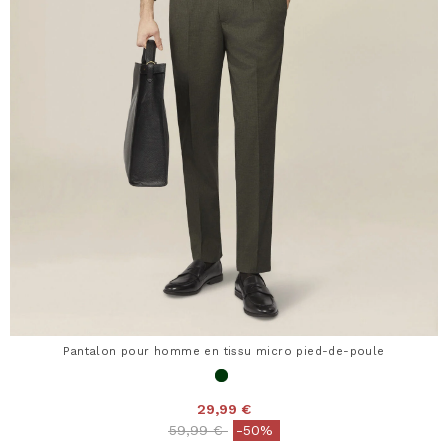
Pantalon pour homme en tissu micro pied-de-poule
29,99 €
Price reduced from
to
59,99 €
-50%