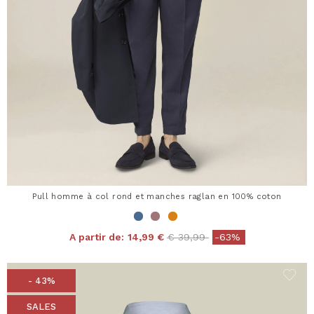
Pull homme à col rond et manches raglan en 100% coton
Price reduced from
to
A partir de:
14,99 €
€ 39,99
-63%
- 43%
SALES