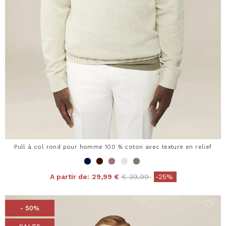
Pull à col rond pour homme 100 % coton avec texture en relief
Price reduced from
to
A partir de:
29,99 €
€ 39,99
-25%
- 50%