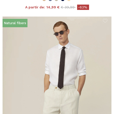
Price reduced from
to
A partir de:
14,99 €
€ 39,99
-63%
Natural fibers