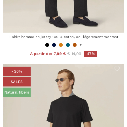
T-shirt homme en jersey 100 % coton, col légèrement montant
+
Price reduced from
to
A partir de:
7,99 €
€ 14,99
-47%
- 20%
SALES
Natural fibers