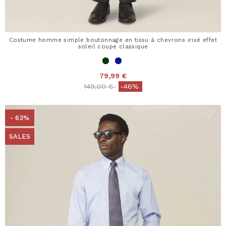
Costume homme simple boutonnage en tissu à chevrons irisé effet
soleil coupe classique
79,99 €
Price reduced from
to
149,00 €
-46%
- 63%
SALES