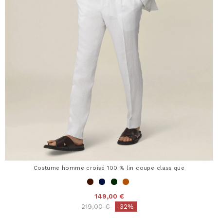
Costume homme croisé 100 % lin coupe classique
149,00 €
Price reduced from
to
219,00 €
-32%