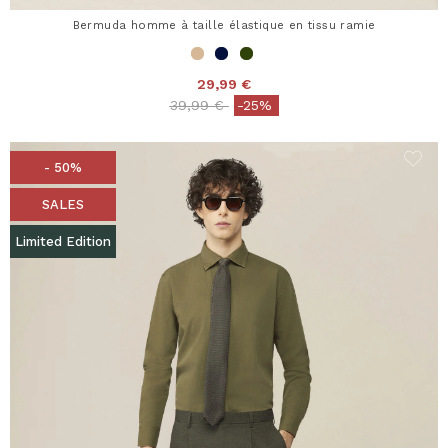
Bermuda homme à taille élastique en tissu ramie
29,99 €
Price reduced from
to
39,99 €
-25%
- 50%
SALES
Limited Edition