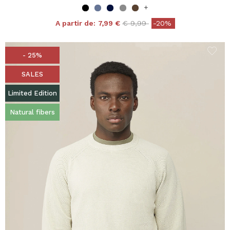
+
Price reduced from
to
A partir de:
7,99 €
€ 9,99
-20%
- 25%
SALES
Limited Edition
Natural fibers