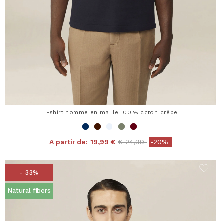
T-shirt homme en maille 100 % coton crêpe
Price reduced from
to
A partir de:
19,99 €
€ 24,99
-20%
- 33%
Natural fibers