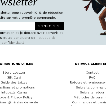
wsletter
wsletter pour recevoir 10 % de réduction
atuite sur votre première commande.
S'INSCRIRE
nformation et je déclare avoir compris et
u et les conditions de
Politique de
confidentialité
FORMATIONS UTILES
SERVICE CLIENTÈ
Store Locator
Contact
Gift Card
FAQ
Guide des tailles
Retours et rembourse
ctions et promotions
Suivre la comman
Infopage Klarna
Suivre le retour
okie & Privacy Policy
Méthodes de paiem
ions générales de vente
Commandes et livrai