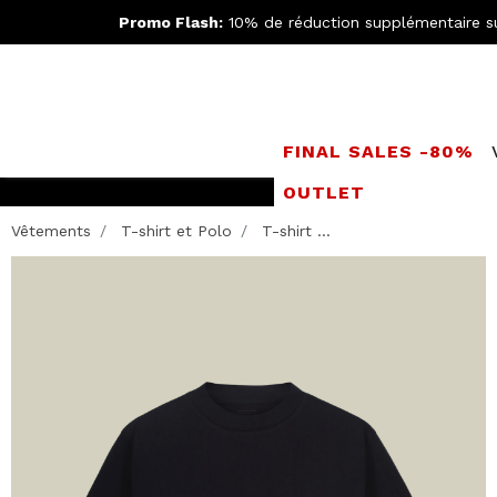
Promo Flash:
10% de réduction supplémentaire s
FINAL SALES -80%
OUTLET
Rejoignez le
Doppe
Vêtements
T-shirt et Polo
T-shirt ...