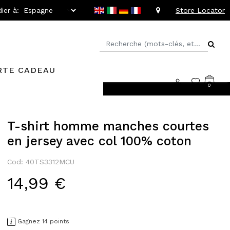
ier à:
Store Locator
RTE CADEAU
0
llant jusqu'à -20%
T-shirt homme manches courtes
en jersey avec col 100% coton
Cod: 40TS3312MCU
14,99 €
Gagnez 14 points