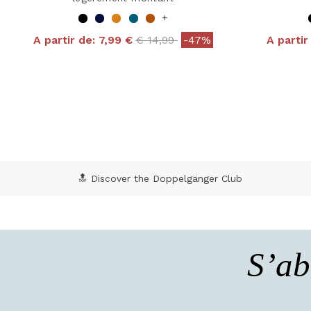
+
Price reduced from
to
A partir de:
7,99 €
€ 14,99
-47%
A partir
4 out of 5 Customer Rating
4,8
🔝 Discover the Doppelgänger Club
S’ab