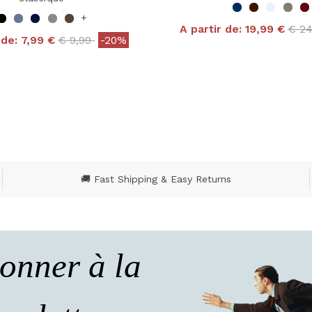
+
Pric
A partir de:
19,99 €
€ 2
Price reduced from
to
 de:
7,99 €
€ 9,99
-20%
4,9 out of 5 Customer
 out of 5 Customer Rating
🚚 Fast Shipping & Easy Returns
onner à la