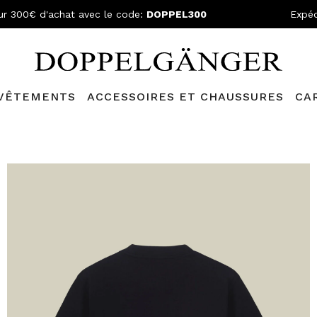
ur 300€ d'achat avec le code:
DOPPEL300
Expéd
VÊTEMENTS
ACCESSOIRES ET CHAUSSURES
CA
lganger Club!
Découvrez tous les avantages et
les réductions a