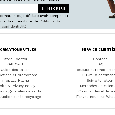
S'INSCRIRE
nformation et je déclare avoir compris et
u et les conditions de
Politique de
confidentialité
FORMATIONS UTILES
SERVICE CLIENTÈ
Store Locator
Contact
Gift Card
FAQ
Guide des tailles
Retours et rembourse
ctions et promotions
Suivre la comman
Infopage Klarna
Suivre le retour
okie & Privacy Policy
Méthodes de paiem
ions générales de vente
Commandes et livrai
truction sur le recyclage
Écrivez-nous sur Wha