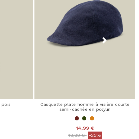
 pois
Casquette plate homme à visière courte
semi-cachée en polylin
14,99 €
 from
Price reduced from
to
19,99 €
-25%
 Rating