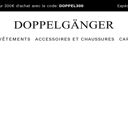
ur 300€ d'achat avec le code:
DOPPEL300
Expéd
VÊTEMENTS
ACCESSOIRES ET CHAUSSURES
CA
N GRATUITE
- Pour les commandes supérieures à 199,90€ et retou