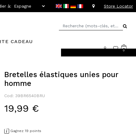
ier à:
Store Locator
RTE CADEAU
0
rs faciles
Bretelles élastiques unies pour
homme
Cod: 39BR6540BRU
19,99 €
Gagnez 19 points