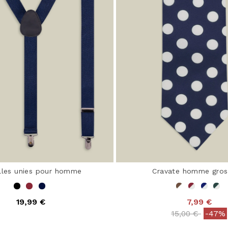
lles unies pour homme
Cravate homme gros
19,99 €
7,99 €
 out of 5 Customer Rating
Price reduced
to
15,00 €
-47%
3,4 out of 5 Customer