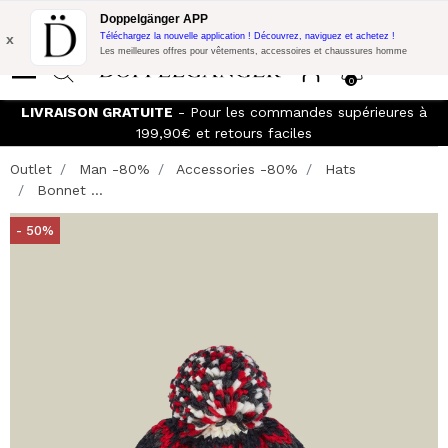
Promo Flash:
10% de réduction supplémentaire sur 300€ d'achat
Doppelgänger APP
avec le code:
DOPPEL300
x
Téléchargez la nouvelle application ! Découvrez, naviguez et achetez !
Les meilleures offres pour vêtements, accessoires et chaussures homme
0
LIVRAISON GRATUITE
- Pour les commandes supérieures à
199,90€ et retours faciles
Outlet
Man -80%
Accessories -80%
Hats
Bonnet ...
- 50%