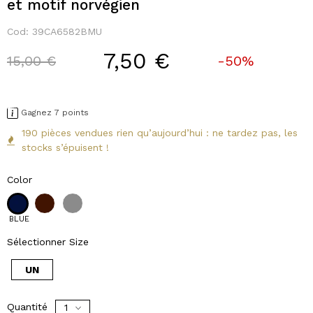
et motif norvégien
Cod:
39CA6582BMU
7,50 €
Price reduced from
to
15,00 €
-50%
Gagnez 7 points
190 pièces vendues rien qu’aujourd’hui : ne tardez pas, les
stocks s’épuisent !
Color
BLUE
Sélectionner Size
UN
Quantité