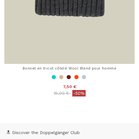
Bonnet en tricot côtelé Wool Blend pour homme
7,50 €
Price reduced from
to
15,00 €
-50%
5 out of 5 Customer Rating
🔝 Discover the Doppelgänger Club