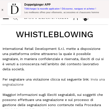
Promo Flash:
10% de réduction supplémentaire sur 300€ d'achat
Doppelgänger APP
avec le code:
DOPPEL300
x
Téléchargez la nouvelle application ! Découvrez, naviguez et achetez !
Les meilleures offres pour vêtements, accessoires et chaussures homme
0
WHISTLEBLOWING
International Retail Development S.r.l. mette a disposizione
una piattaforma online attraverso la quale è possibile
segnalare, in maniera confidenziale e riservata, illeciti di cui si
è venuti a conoscenza nell’ambito del contesto lavorativo
della società.
Per segnalare una violazione clicca sul seguente link:
Invia una
segnalazione
Maggiori informazioni sugli illeciti segnalabili, sui soggetti che
possono effettuare una segnalazione e sul processo di
gestione delle segnalazioni sono contenute nella Procedura