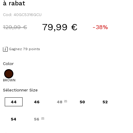
à rabat
Cod:
40GC5316GCU
79,99 €
Price reduced from
to
129,99 €
-38%
Gagnez 79 points
Color
BROWN
Sélectionner Size
44
46
48
50
52
54
56