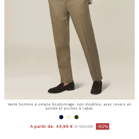
Veste homme à simple boutonnage, non doublée, avec revers en
pointe et poches à rabat.
Price reduced from
to
A partir de:
49,99 €
€ 129,99
-62%
4,8 out of 5 Customer Rating