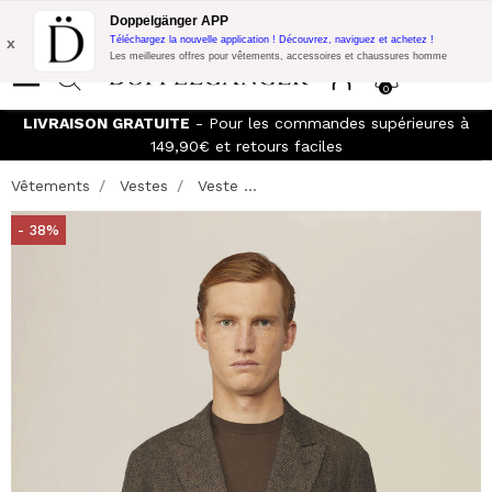
Promo Flash:
10% de réduction supplémentaire sur 300€ d'achat
Doppelgänger APP
avec le code:
DOPPEL300
x
Téléchargez la nouvelle application ! Découvrez, naviguez et achetez !
Les meilleures offres pour vêtements, accessoires et chaussures homme
0
LIVRAISON GRATUITE
- Pour les commandes supérieures à
149,90€ et retours faciles
Vêtements
Vestes
Veste ...
- 38%