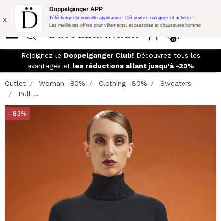
Promo Flash:
10% de réduction supplémentaire sur 300€ d'achat
Doppelgänger APP
avec le code:
DOPPEL300
x
Téléchargez la nouvelle application ! Découvrez, naviguez et achetez !
Les meilleures offres pour vêtements, accessoires et chaussures homme
0
Rejoignez le
Doppelganger Club!
Découvrez tous les
avantages et
les réductions allant jusqu'à -20%
Outlet
Woman -80%
Clothing -80%
Sweaters
Pull ...
- 83%