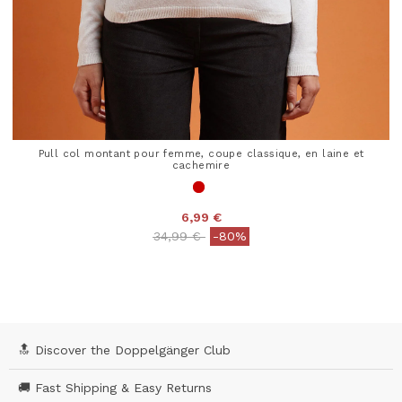
Pull col montant pour femme, coupe classique, en laine et
cachemire
6,99 €
Price reduced from
to
34,99 €
-80%
4,1 out of 5 Customer Rating
🔝 Discover the Doppelgänger Club
🚚 Fast Shipping & Easy Returns