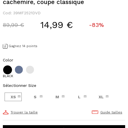
cachemire, coupe classique
Cod:
39MF2521DVD
14,99 €
Price reduced from
to
89,99 €
-83%
Gagnez 14 points
Color
BLACK
Sélectionner Size
XS
S
M
L
XL
Trouver la taille
Guide tailles