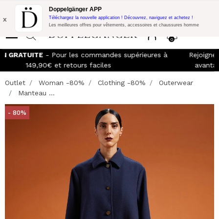
Promo Flash:
10% de réduction supplémentaire sur 300€ d'achat
Doppelgänger APP
avec le code:
DOPPEL300
x
Téléchargez la nouvelle application ! Découvrez, naviguez et achetez !
Les meilleures offres pour vêtements, accessoires et chaussures homme
0
LIVRAISON GRATUITE
- Pour les commandes supérieures à
149,90€ et retours faciles
Outlet
Woman -80%
Clothing -80%
Outerwear
Manteau ...
- 80%