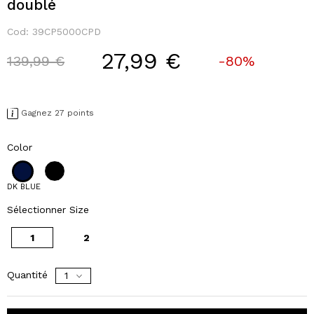
doublé
Cod:
39CP5000CPD
27,99 €
Price reduced from
to
139,99 €
-80%
Gagnez 27 points
Color
DK BLUE
Sélectionner Size
1
2
Quantité