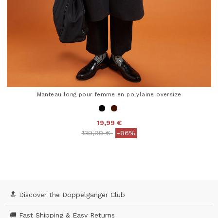
Manteau long pour femme en polylaine oversize
19,99 €
Price reduced from
to
139,99 €
-86%
4 out of 5 Customer Rating
🔝 Discover the Doppelgänger Club
🚚 Fast Shipping & Easy Returns