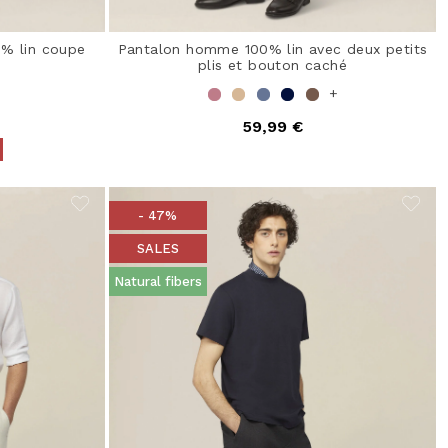
% lin coupe
Pantalon homme 100% lin avec deux petits
plis et bouton caché
+
59,99 €
from
- 47%
SALES
Natural fibers