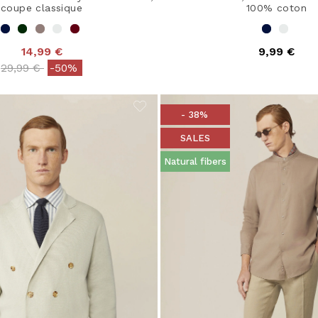
coupe classique
100% coton
14,99 €
9,99 €
Price reduced from
to
29,99 €
-50%
- 38%
SALES
Natural fibers