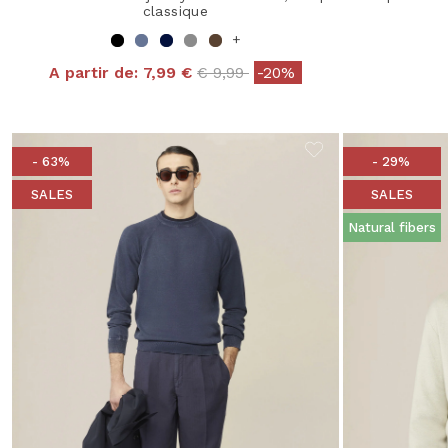
classique
+
Price reduced from
to
A partir de:
7,99 €
€ 9,99
-20%
- 63%
- 29%
SALES
SALES
Natural fibers