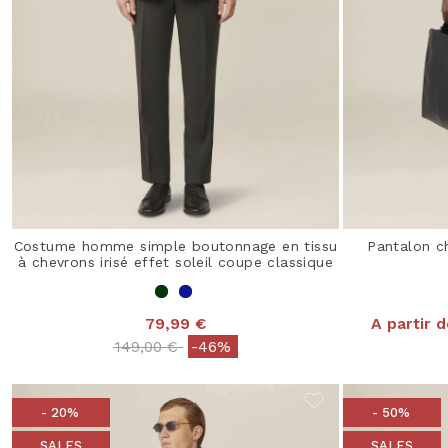
Costume homme simple boutonnage en tissu
Pantalon c
à chevrons irisé effet soleil coupe classique
79,99 €
A partir d
Price reduced from
to
149,00 €
-46%
- 20%
- 50%
SALES
SALES