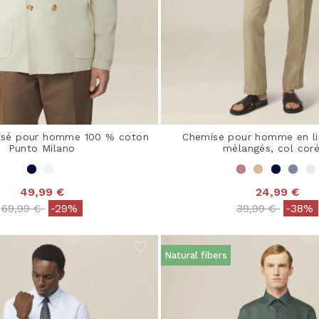
oisé pour homme 100 % coton
Chemise pour homme en li
Punto Milano
mélangés, col cor
49,99 €
24,99 €
Price reduced from
to
Price reduced 
to
69,99 €
-29%
39,99 €
-38%
Natural fibers