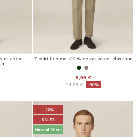
n et coton
T-shirt homme 100 % coton coupe classique
éen
9,99 €
Price reduced from
to
24,99 €
-60%
from
- 20%
SALES
Natural fibers