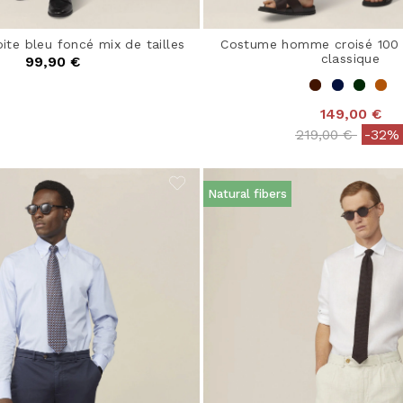
te bleu foncé mix de tailles
Costume homme croisé 100 
classique
99,90 €
149,00 €
Price reduced 
to
219,00 €
-32%
Natural fibers