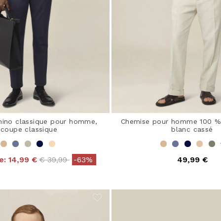
hino classique pour homme,
Chemise pour homme 100 % 
coupe classique
blanc cassé
Price reduced from
to
e:
14,99 €
€ 39,99
-63%
49,99 €