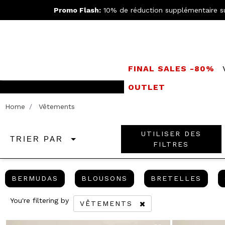
Promo Flash:
10% de réduction supplémentaire s
FINAL SALES -80%
OUTLET
LIVRAISO
Home
Vêtements
UTILISER DES
TRIER PAR
FILTRES
BERMUDAS
BLOUSONS
BRET
BERMUDAS
BLOUSONS
BRETELLES
You're filtering by
VÊTEMENTS
REMOVE FILTER CURRENTLY REF