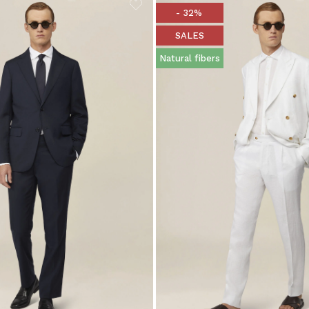
- 32%
SALES
Natural fibers