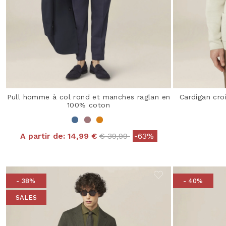
Pull homme à col rond et manches raglan en
Cardigan cr
100% coton
Price reduced from
to
A partir de:
14,99 €
€ 39,99
-63%
- 38%
- 40%
SALES