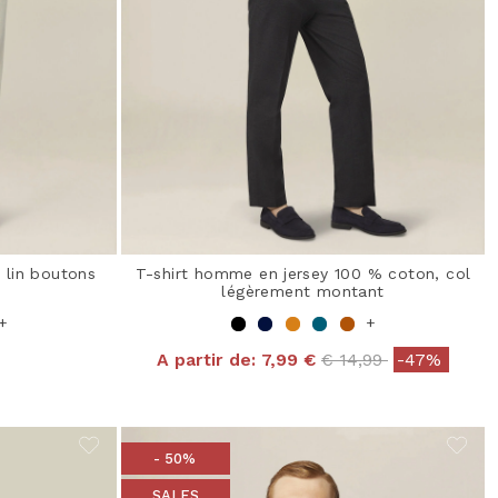
lin boutons
T-shirt homme en jersey 100 % coton, col
légèrement montant
+
+
Price reduced from
to
A partir de:
7,99 €
€ 14,99
-47%
- 50%
SALES