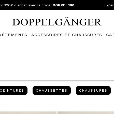
ur 300€ d'achat avec le code:
DOPPEL300
Expéd
VÊTEMENTS
ACCESSOIRES ET CHAUSSURES
CA
N GRATUITE
- Pour les commandes supérieures à 149,90€ et retou
ELLES
CEINTURES
CHAUSSETTES
CH
CEINTURES
CHAUSSETTES
CHAUSSURES
INED BY CATÉGORIE: VÊTEMENTS