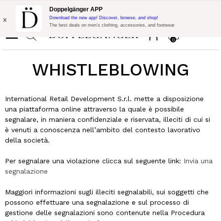
Flash Promo:
Extra 10% off on 300£ of Purchase with code:
Doppelgänger APP
DOPPEL300
x
Download the new app! Discover, browse, and shop!
The best deals on men’s clothing, accessories, and footwear
0
WHISTLEBLOWING
International Retail Development S.r.l. mette a disposizione
una piattaforma online attraverso la quale è possibile
segnalare, in maniera confidenziale e riservata, illeciti di cui si
è venuti a conoscenza nell’ambito del contesto lavorativo
della società.
Per segnalare una violazione clicca sul seguente link:
Invia una
segnalazione
Maggiori informazioni sugli illeciti segnalabili, sui soggetti che
possono effettuare una segnalazione e sul processo di
gestione delle segnalazioni sono contenute nella Procedura