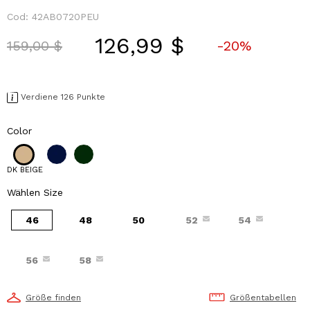
Cod:
42AB0720PEU
126,99 $
Price reduced from
to
159,00 $
-20%
Verdiene 126 Punkte
Color
DK BEIGE
Wählen Size
46
48
50
52
54
56
58
Größe finden
Größentabellen