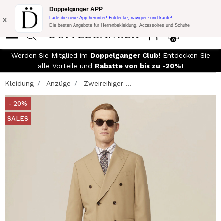
Blitzangebot:
10% Extra-Rabatt auf 300$ Einkauf mit Code:
Doppelgänger APP
DOPPEL300
x
Lade die neue App herunter! Entdecke, navigiere und kaufe!
Die besten Angebote für Herrenbekleidung, Accessoires und Schuhe
0
d
Werden Sie Mitglied im
Doppelganger Club!
Entdecken Sie
alle Vorteile und
Rabatte von bis zu -20%!
Kleidung
Anzüge
Zweireihiger ...
- 20%
SALES