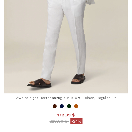
Zweireihiger Herrenanzug aus 100 % Leinen, Regular Fit
172,99 $
Price reduced from
to
229,00 $
-24%
4 out of 5 Customer Rating