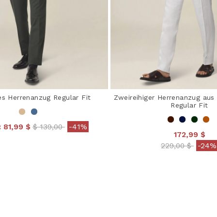
es Herrenanzug Regular Fit
Zweireihiger Herrenanzug aus
Regular Fit
Price reduced from
to
:
81,99 $
$ 139,00
-41%
172,99 $
 out of 5 Customer Rating
Price reduced 
to
229,00 $
-24%
4 out of 5 Customer R