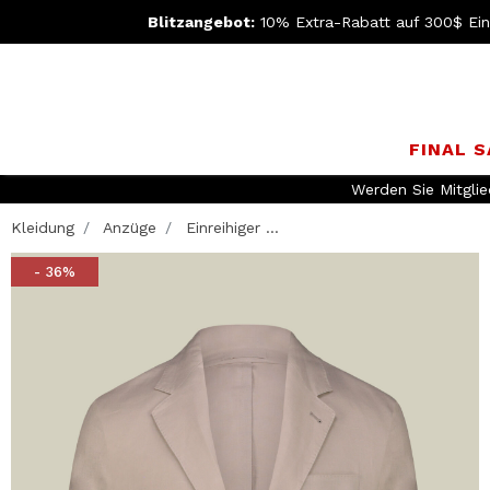
Blitzangebot:
10% Extra-Rabatt auf 300$ Ein
FINAL 
Werden Sie Mitgli
Kleidung
Anzüge
Einreihiger ...
- 36%