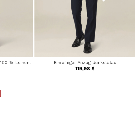
 100 % Leinen,
Einreihiger Anzug dunkelblau
119,98 $
4,4 out of 5 Customer Rating
from
ating