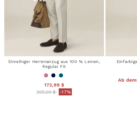
Einreihiger Herrenanzug aus 100 % Leinen,
Einfarbig
Regular Fit
Ab dem
172,99 $
4,3
Price reduced from
to
209,00 $
-17%
3,2 out of 5 Customer Rating