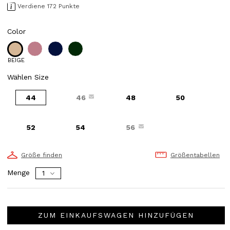
Verdiene 172 Punkte
Color
BEIGE
Wählen Size
44
46
48
50
52
54
56
Größe finden
Größentabellen
Menge
ZUM EINKAUFSWAGEN HINZUFÜGEN