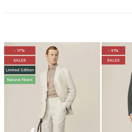
- 17%
- 41%
SALES
SALES
Limited Edition
Natural fibers