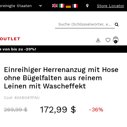
Store Locator
OUTLET
0
e von bis zu -20%!
Einreihiger Herrenanzug mit Hose
ohne Bügelfalten aus reinem
Leinen mit Wascheffekt
Cod: 40AB0411FAU
172,99 $
Price reduced from
to
269,99 $
-36%