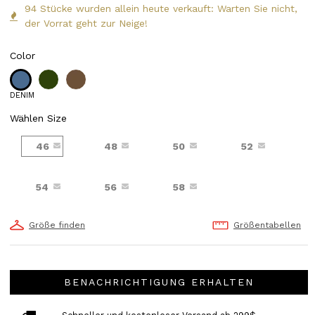
94 Stücke wurden allein heute verkauft: Warten Sie nicht,
der Vorrat geht zur Neige!
Color
DENIM
Wählen Size
46
48
50
52
54
56
58
Größe finden
Größentabellen
BENACHRICHTIGUNG ERHALTEN