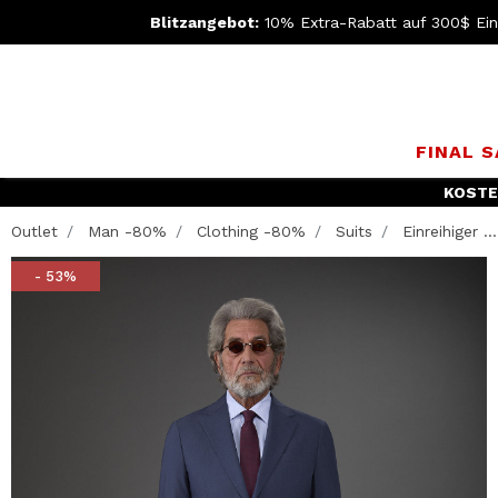
Blitzangebot:
10% Extra-Rabatt auf 300$ Ein
FINAL 
KOSTE
Outlet
Man -80%
Clothing -80%
Suits
Einreihiger ...
- 53%