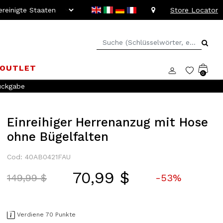
Store Locator
OUTLET
0
ückgabe
Einreihiger Herrenanzug mit Hose
ohne Bügelfalten
Cod: 40AB0421FAU
70,99 $
Price reduced from
to
149,99 $
-53%
Verdiene 70 Punkte