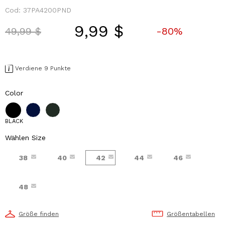
Cod:
37PA4200PND
9,99 $
Price reduced from
to
49,99 $
-80%
Verdiene 9 Punkte
Color
BLACK
Wählen Size
38
40
42
44
46
48
Größe finden
Größentabellen