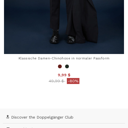
Klassische Damen-Chinohose in normaler Passform
9,99 $
Price reduced from
to
49,99 $
-80%
5 out of 5 Customer Rating
🔝 Discover the Doppelgänger Club