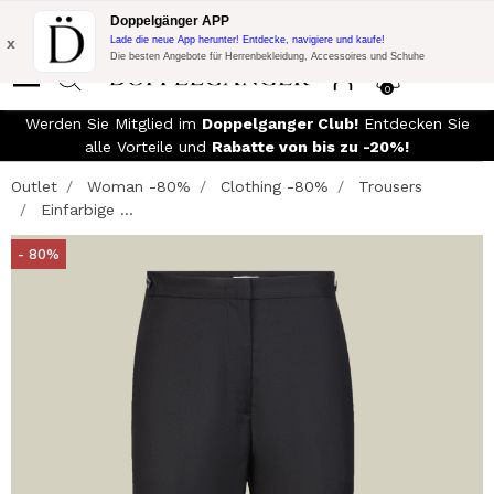
Blitzangebot:
10% Extra-Rabatt auf 300$ Einkauf mit Code:
Doppelgänger APP
DOPPEL300
x
Lade die neue App herunter! Entdecke, navigiere und kaufe!
Die besten Angebote für Herrenbekleidung, Accessoires und Schuhe
0
d
Werden Sie Mitglied im
Doppelganger Club!
Entdecken Sie
alle Vorteile und
Rabatte von bis zu -20%!
Outlet
Woman -80%
Clothing -80%
Trousers
Einfarbige ...
- 80%