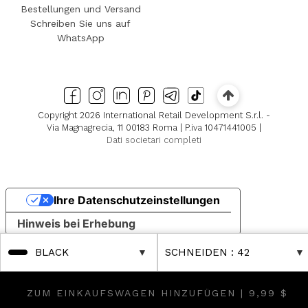
Bestellungen und Versand
Schreiben Sie uns auf
WhatsApp
Copyright 2026 International Retail Development S.r.l. -
Via Magnagrecia, 11 00183 Roma | P.iva 10471441005 |
Dati societari completi
Ihre Datenschutzeinstellungen
Hinweis bei Erhebung
BLACK
SCHNEIDEN
: 42
ZUM EINKAUFSWAGEN HINZUFÜGEN |
9,99 $
scover Further Reductions
 Boutique! Discover Further Reductions
FINAL SALES Up to -80% On
FINAL SALES 