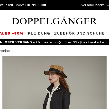
kauf mit Code:
DOPPEL300
Versand nach:
SALES -80%
KLEIDUNG
ZUBEHÖR UND SCHUHE
Werden Sie Mitglied im
Doppelganger Club!
Entdecken S
enjacke ...