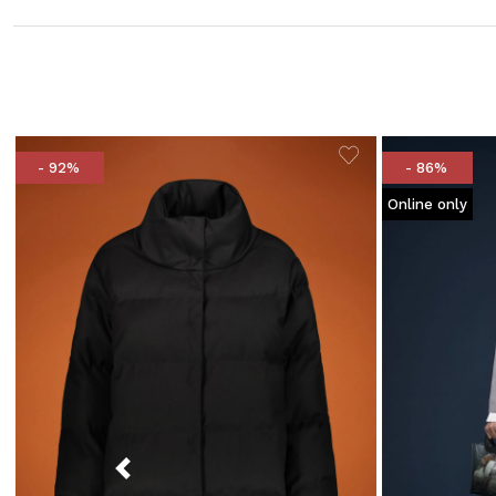
- 92%
- 86%
Online only