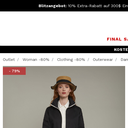
Blitzangebot:
10% Extra-Rabatt auf 300$ Ein
FINAL 
Outlet
Woman -80%
Clothing -80%
Outerwear
Dam
- 79%