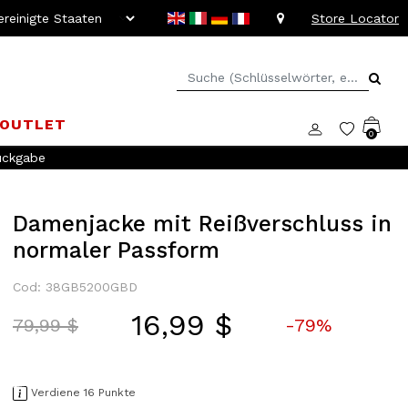
Store Locator
OUTLET
0
ie alle Vorteile und
Rabatte von bis zu -20%!
Damenjacke mit Reißverschluss in
normaler Passform
Cod: 38GB5200GBD
16,99 $
Price reduced from
to
79,99 $
-79%
Verdiene 16 Punkte