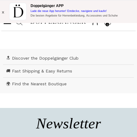
Blitzangebot:
10% Extra-Rabatt auf 300$ Einkauf mit Code:
Doppelgänger APP
DOPPEL300
x
Lade die neue App herunter! Entdecke, navigiere und kaufe!
Die besten Angebote für Herrenbekleidung, Accessoires und Schuhe
0
🔝 Discover the Doppelgänger Club
🚚 Fast Shipping & Easy Returns
🌍 Find the Nearest Boutique
Newsletter