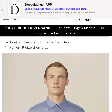
Blitzangebot:
10% Extra-Rabatt auf 300€ Einkauf mit Code:
Doppelgänger APP
DOPPEL300
x
Lade die neue App herunter! Entdecke, navigiere und kaufe!
Die besten Angebote für Herrenbekleidung, Accessoires und Schuhe
0
KOSTENLOSER VERSAND
- Für Bestellungen über 199,90€
und einfache Rückgabe
Kleidung
Hemden
Leinenhemden
Herren-Freizeithemd ...