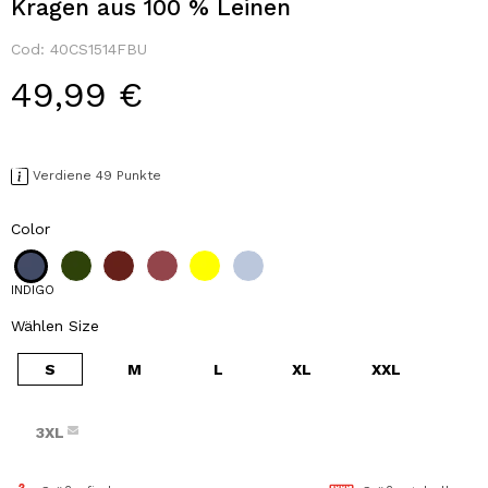
Kragen aus 100 % Leinen
Cod:
40CS1514FBU
49,99 €
Verdiene 49 Punkte
Color
INDIGO
Wählen Size
S
M
L
XL
XXL
3XL