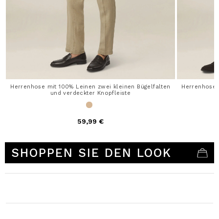
Herrenhose mit 100% Leinen zwei kleinen Bügelfalten
Herrenhose 
und verdeckter Knopfleiste
59,99 €
4,7 out of 5 Customer Rating
SHOPPEN SIE DEN LOOK