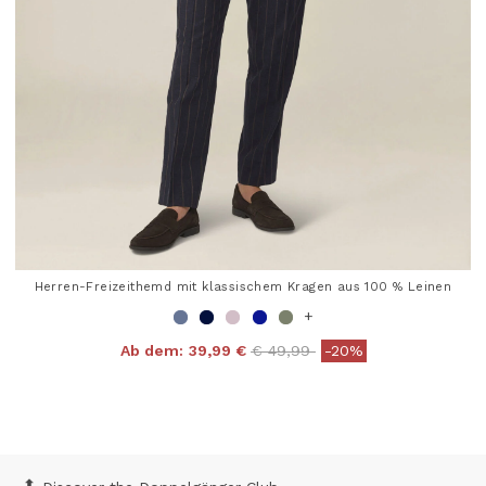
Herren-Freizeithemd mit klassischem Kragen aus 100 % Leinen
+
Price reduced from
to
Ab dem:
39,99 €
€ 49,99
-20%
4,4 out of 5 Customer Rating