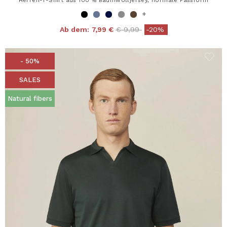
+
Price reduced from
to
Ab dem:
7,99 €
€ 9,99
-20%
- 50%
SALES
Natural fibers