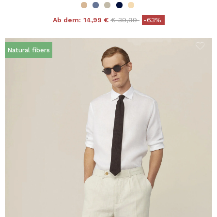
Price reduced from
to
Ab dem:
14,99 €
€ 39,99
-63%
Natural fibers