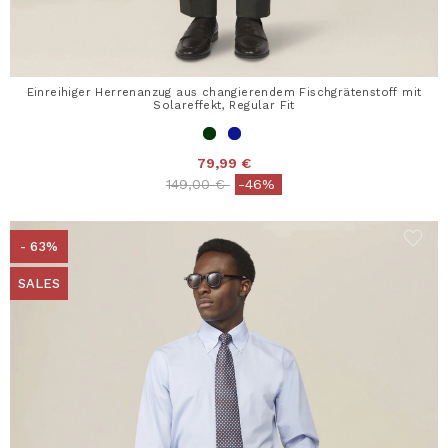
Einreihiger Herrenanzug aus changierendem Fischgrätenstoff mit
Solareffekt, Regular Fit
79,99 €
Price reduced from
to
149,00 €
-46%
- 63%
SALES