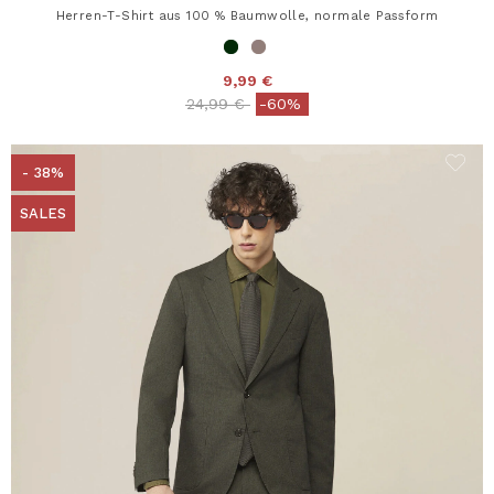
Herren-T-Shirt aus 100 % Baumwolle, normale Passform
9,99 €
Price reduced from
to
24,99 €
-60%
- 38%
SALES