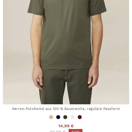
Herren-Polohemd aus 100 % Baumwolle, reguläre Passform
14,99 €
Price reduced from
to