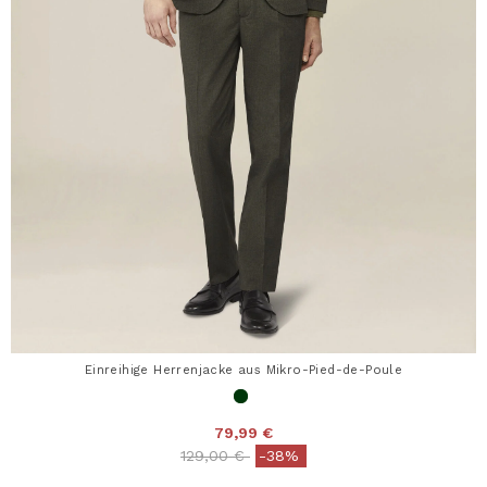
Einreihige Herrenjacke aus Mikro-Pied-de-Poule
79,99 €
Price reduced from
to
129,00 €
-38%