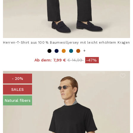
Herren-T-Shirt aus 100 % Baumwolljersey mit leicht erhöhtem Kragen
+
Price reduced from
to
Ab dem:
7,99 €
€ 14,99
-47%
- 20%
SALES
Natural fibers