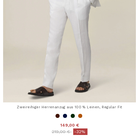
Zweireihiger Herrenanzug aus 100 % Leinen, Regular Fit
149,00 €
Price reduced from
to
219,00 €
-32%