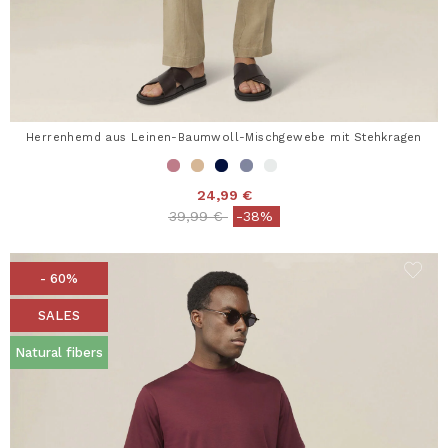
Herrenhemd aus Leinen-Baumwoll-Mischgewebe mit Stehkragen
24,99 €
Price reduced from
to
39,99 €
-38%
- 60%
SALES
Natural fibers