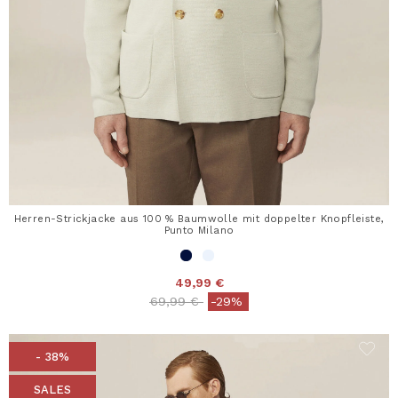
Herren-Strickjacke aus 100 % Baumwolle mit doppelter Knopfleiste,
Punto Milano
49,99 €
Price reduced from
to
69,99 €
-29%
- 38%
SALES