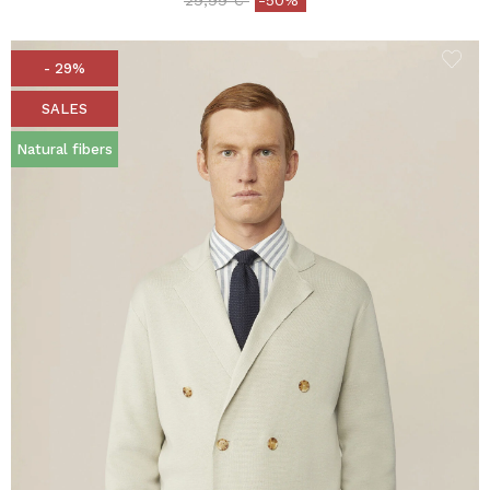
29,99 €
-50%
- 29%
SALES
Natural fibers