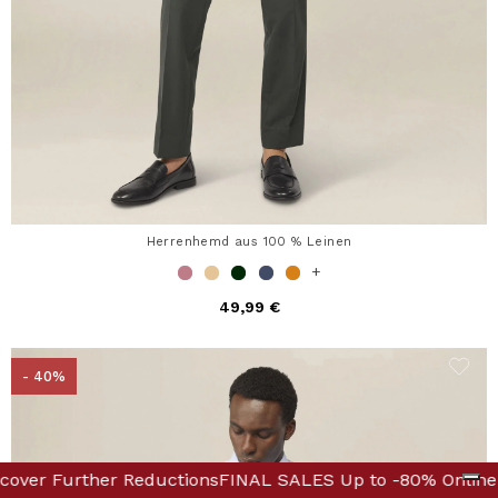
Herrenhemd aus 100 % Leinen
+
49,99 €
- 40%
iscover Further Reductions
 to -80% Online & in Boutique! Discover Further Reducti
FINAL SALES Up to -80% O