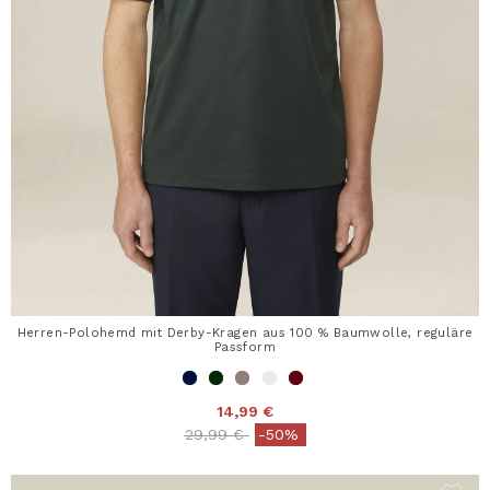
Herren-Polohemd mit Derby-Kragen aus 100 % Baumwolle, reguläre
Passform
14,99 €
Price reduced from
to
29,99 €
-50%