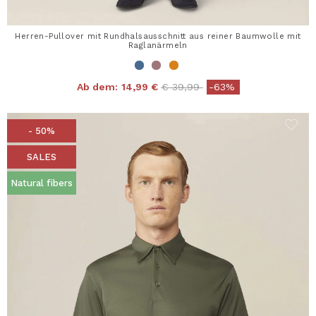
Herren-Pullover mit Rundhalsausschnitt aus reiner Baumwolle mit
Raglanärmeln
Price reduced from
to
Ab dem:
14,99 €
€ 39,99
-63%
- 50%
SALES
Natural fibers