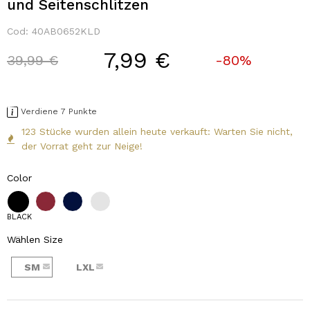
und Seitenschlitzen
Cod:
40AB0652KLD
7,99 €
Price reduced from
to
39,99 €
-80%
Verdiene 7 Punkte
123 Stücke wurden allein heute verkauft: Warten Sie nicht,
der Vorrat geht zur Neige!
Color
BLACK
Wählen Size
SM
LXL