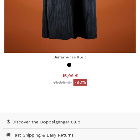
Unifarbenes Kleid
15,99 €
Price reduced from
to
79,99 €
-80%
4,1 out of 5 Customer Rating
🔝 Discover the Doppelgänger Club
🚚 Fast Shipping & Easy Returns