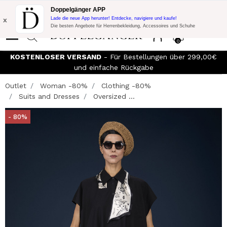
Blitzangebot:
10% Extra-Rabatt auf 300€ Einkauf mit Code:
Doppelgänger APP
DOPPEL300
x
Lade die neue App herunter! Entdecke, navigiere und kaufe!
Die besten Angebote für Herrenbekleidung, Accessoires und Schuhe
0
KOSTENLOSER VERSAND
- Für Bestellungen über 299,00€
und einfache Rückgabe
Outlet
Woman -80%
Clothing -80%
Suits and Dresses
Oversized ...
- 80%