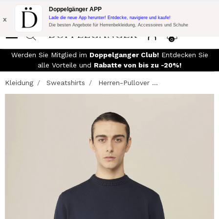
Blitzangebot:
10% Extra-Rabatt auf 300€ Einkauf mit Code:
Doppelgänger APP
DOPPEL300
x
Lade die neue App herunter! Entdecke, navigiere und kaufe!
Die besten Angebote für Herrenbekleidung, Accessoires und Schuhe
0
Werden Sie Mitglied im
Doppelganger Club!
Entdecken Sie
alle Vorteile und
Rabatte von bis zu -20%!
Kleidung
Sweatshirts
Herren-Pullover ...