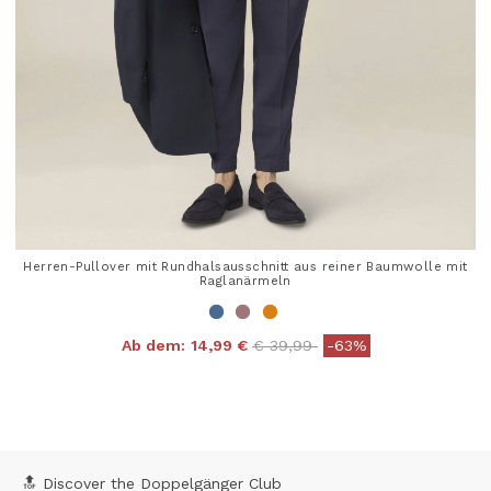
Herren-Pullover mit Rundhalsausschnitt aus reiner Baumwolle mit
Raglanärmeln
Price reduced from
to
Ab dem:
14,99 €
€ 39,99
-63%
5 out of 5 Customer Rating
🔝 Discover the Doppelgänger Club