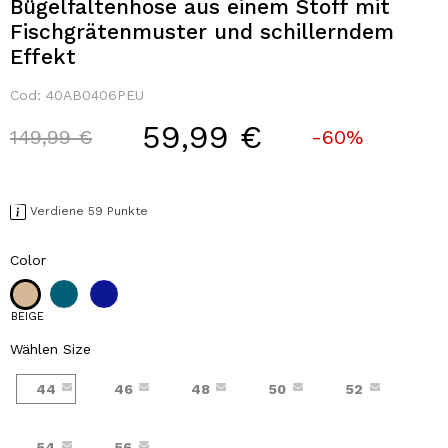
Bügelfaltenhose aus einem Stoff mit
Fischgrätenmuster und schillerndem
Effekt
Cod:
40AB0406PEU
59,99 €
Price reduced from
to
149,99 €
-60%
Verdiene 59 Punkte
Color
BEIGE
Wählen Size
44
46
48
50
52
54
56