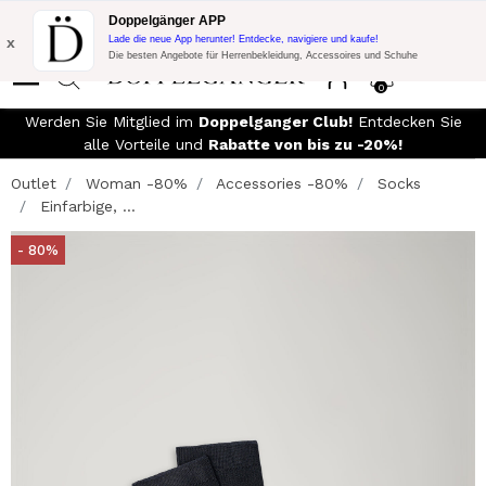
Blitzangebot:
10% Extra-Rabatt auf 300€ Einkauf mit Code:
Doppelgänger APP
DOPPEL300
x
Lade die neue App herunter! Entdecke, navigiere und kaufe!
Die besten Angebote für Herrenbekleidung, Accessoires und Schuhe
0
Werden Sie Mitglied im
Doppelganger Club!
Entdecken Sie
alle Vorteile und
Rabatte von bis zu -20%!
Outlet
Woman -80%
Accessories -80%
Socks
Einfarbige, ...
- 80%