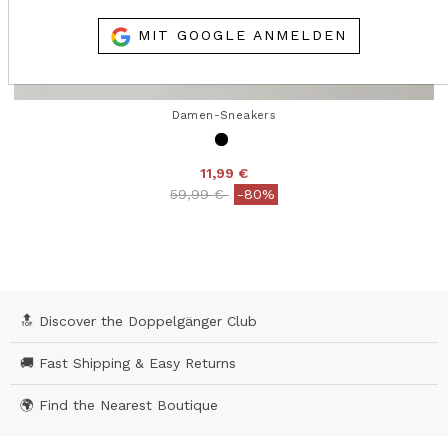
MIT GOOGLE ANMELDEN
Damen-Sneakers
11,99 €
Price reduced from
to
59,99 €
-80%
4,5 out of 5 Customer Rating
🔝 Discover the Doppelgänger Club
🚚 Fast Shipping & Easy Returns
🌍 Find the Nearest Boutique