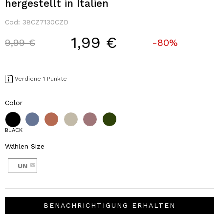
hergestellt in Italien
Cod:
38CZ7130CZD
1,99 €
Price reduced from
to
9,99 €
-80%
Verdiene 1 Punkte
Color
BLACK
Wählen Size
UN
BENACHRICHTIGUNG ERHALTEN