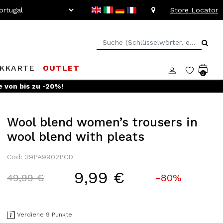
Store Locator
KKARTE
OUTLET
0
e von bis zu -20%!
Wool blend women’s trousers in
wool blend with pleats
Cod: 39PA9902PCD
9,99 €
Price reduced from
to
49,99 €
-80%
Verdiene 9 Punkte