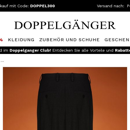
nkauf mit Code:
DOPPEL300
Versand nach:
0%
KLEIDUNG
ZUBEHÖR UND SCHUHE
GESCHEN
ed im
Doppelganger Club!
Entdecken Sie alle Vorteile und
Rabatt
...