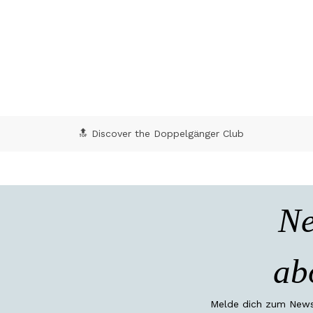
3,9 out of 5 Customer Rating
5 o
🔝 Discover the Doppelgänger Club
Ne
ab
Melde dich zum Newsl