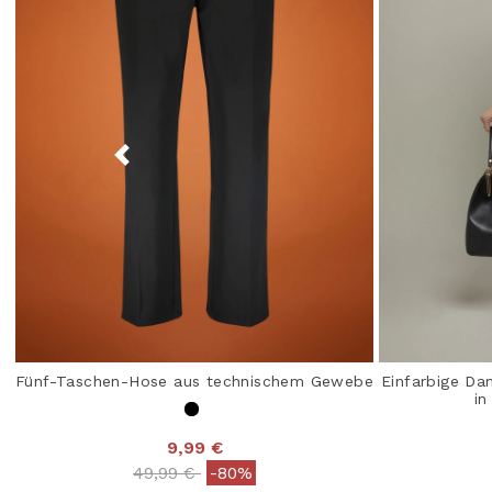
Fünf-Taschen-Hose aus technischem Gewebe
Einfarbige D
in
9,99 €
Price reduced from
to
49,99 €
-80%