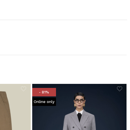
- 81%
Online only