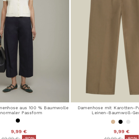
amenhose aus 100 % Baumwolle
Damenhose mit Karotten-P
 normaler Passform
Leinen-Baumwoll-Ge
9,99 €
9,99 €
Price reduced from
to
Price reduced
to
49,99 €
-80%
49,99 €
-80%