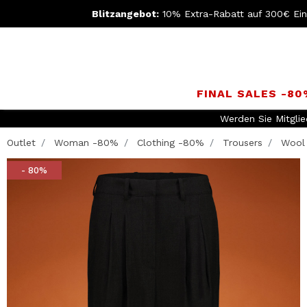
Blitzangebot:
10% Extra-Rabatt auf 300€ Ei
FINAL SALES -8
Werden Sie Mitgli
Outlet
Woman -80%
Clothing -80%
Trousers
Wool 
- 80%