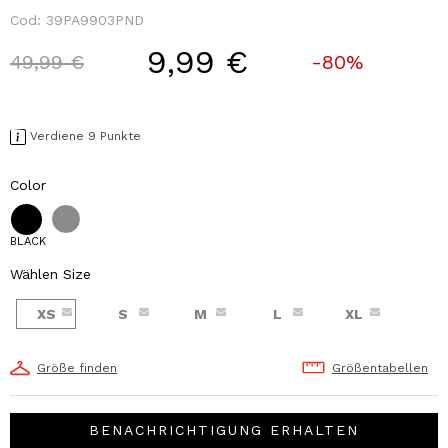
Cod:
39PA9903PND
9,99 €
Price reduced from
to
49,99 €
-80%
Verdiene 9 Punkte
Color
BLACK
Wählen Size
XS
S
M
L
XL
Größe finden
Größentabellen
BENACHRICHTIGUNG ERHALTEN