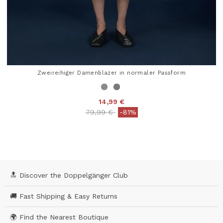
Zweireihiger Damenblazer in normaler Passform
14,99 €
Price reduced from
to
79,99 €
-81%
3,8 out of 5 Customer Rating
🔝 Discover the Doppelgänger Club
🚚 Fast Shipping & Easy Returns
🌍 Find the Nearest Boutique