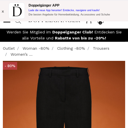
Blitzangebot:
10% Extra-Rabatt auf 300€ Einkauf mit Code:
Doppelgänger APP
DOPPEL300
x
Lade die neue App herunter! Entdecke, navigiere und kaufe!
Die besten Angebote für Herrenbekleidung, Accessoires und Schuhe
0
Werden Sie Mitglied im
Doppelganger Club!
Entdecken Sie
alle Vorteile und
Rabatte von bis zu -20%!
Outlet
Woman -80%
Clothing -80%
Trousers
Women’s ...
- 80%