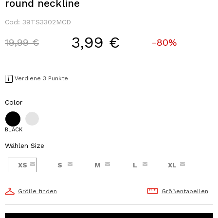
round neckline
Cod:
39TS3302MCD
3,99 €
Price reduced from
to
19,99 €
-80%
Verdiene 3 Punkte
Color
BLACK
Wählen Size
XS
S
M
L
XL
Größe finden
Größentabellen