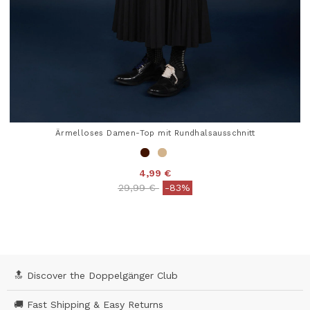
Ärmelloses Damen-Top mit Rundhalsausschnitt
4,99 €
Price reduced from
to
29,99 €
-83%
3,2 out of 5 Customer Rating
🔝 Discover the Doppelgänger Club
🚚 Fast Shipping & Easy Returns