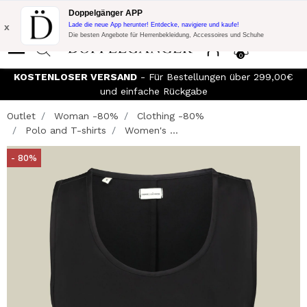
Blitzangebot:
10% Extra-Rabatt auf 300€ Einkauf mit Code:
Doppelgänger APP
DOPPEL300
x
Lade die neue App herunter! Entdecke, navigiere und kaufe!
Die besten Angebote für Herrenbekleidung, Accessoires und Schuhe
0
KOSTENLOSER VERSAND
- Für Bestellungen über 299,00€
und einfache Rückgabe
Outlet
Woman -80%
Clothing -80%
Polo and T-shirts
Women's ...
- 80%