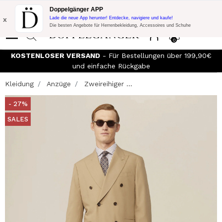
Blitzangebot:
10% Extra-Rabatt auf 300€ Einkauf mit Code:
Doppelgänger APP
DOPPEL300
x
Lade die neue App herunter! Entdecke, navigiere und kaufe!
Die besten Angebote für Herrenbekleidung, Accessoires und Schuhe
0
KOSTENLOSER VERSAND
- Für Bestellungen über 199,90€
und einfache Rückgabe
Kleidung
Anzüge
Zweireihiger ...
- 27%
SALES