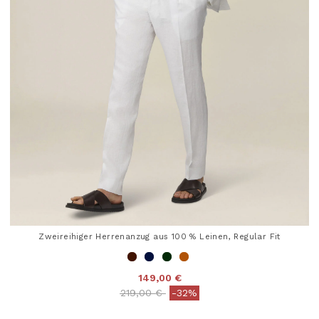
Zweireihiger Herrenanzug aus 100 % Leinen, Regular Fit
149,00 €
Price reduced from
to
219,00 €
-32%
4 out of 5 Customer Rating