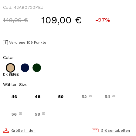
Cod:
42AB0720PEU
109,00 €
Price reduced from
to
149,00 €
-27%
Verdiene 109 Punkte
Color
DK BEIGE
Wählen Size
46
48
50
52
54
56
58
Größe finden
Größentabellen