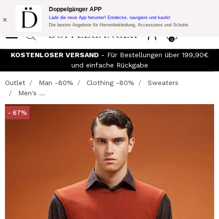
Blitzangebot:
10% Extra-Rabatt auf 300€ Einkauf mit Code:
Doppelgänger APP
DOPPEL300
x
Lade die neue App herunter! Entdecke, navigiere und kaufe!
Die besten Angebote für Herrenbekleidung, Accessoires und Schuhe
0
KOSTENLOSER VERSAND
- Für Bestellungen über 199,90€
und einfache Rückgabe
Outlet
Man -80%
Clothing -80%
Sweaters
Men's ...
- 67%