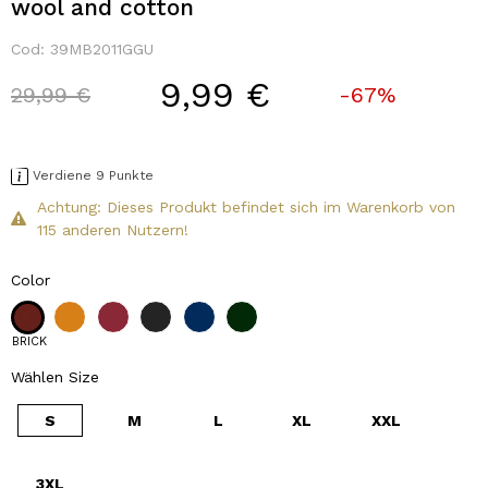
wool and cotton
Cod:
39MB2011GGU
9,99 €
Price reduced from
to
29,99 €
-67%
Verdiene 9 Punkte
Achtung: Dieses Produkt befindet sich im Warenkorb von
115 anderen Nutzern!
Color
BRICK
Wählen Size
S
M
L
XL
XXL
3XL