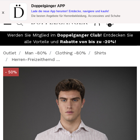
Blitzangebot:
10% Extra-Rabatt auf 300€ Einkauf mit Code:
Doppelgänger APP
DOPPEL300
x
Lade die neue App herunter! Entdecke, navigiere und kaufe!
Die besten Angebote für Herrenbekleidung, Accessoires und Schuhe
0
Werden Sie Mitglied im
Doppelganger Club!
Entdecken Sie
alle Vorteile und
Rabatte von bis zu -20%!
Outlet
Man -80%
Clothing -80%
Shirts
Herren-Freizeithemd ...
- 50%