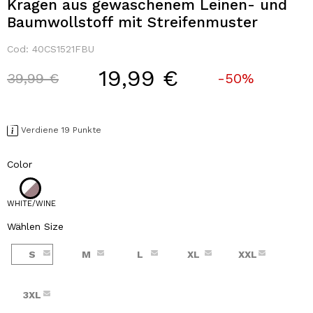
Kragen aus gewaschenem Leinen- und
Baumwollstoff mit Streifenmuster
Cod:
40CS1521FBU
19,99 €
Price reduced from
to
39,99 €
-50%
Verdiene 19 Punkte
Color
WHITE/WINE
Wählen Size
S
M
L
XL
XXL
3XL