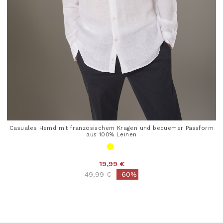
Casuales Hemd mit französischem Kragen und bequemer Passform
aus 100% Leinen
19,99 €
Price reduced from
to
49,99 €
-60%
5 out of 5 Customer Rating