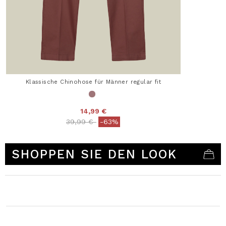
Klassische Chinohose für Männer regular fit
14,99 €
Price reduced from
to
39,99 €
-63%
5 out of 5 Customer Rating
SHOPPEN SIE DEN LOOK