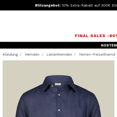
Blitzangebot:
10% Extra-Rabatt auf 300€ Ei
FINAL SALES -8
KOSTEN
Kleidung
Hemden
Leinenhemden
Herren-Freizeithemd .