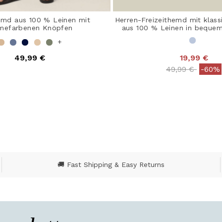
emd aus 100 % Leinen mit
Herren-Freizeithemd mit klas
mefarbenen Knöpfen
aus 100 % Leinen in beque
+
49,99 €
19,99 €
 out of 5 Customer Rating
Price reduced
to
49,99 €
-60%
5 out of 5 Customer R
🚚 Fast Shipping & Easy Returns