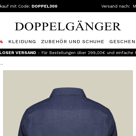
nkauf mit Code:
DOPPEL300
Versand nach:
0%
KLEIDUNG
ZUBEHÖR UND SCHUHE
GESCHEN
LOSER VERSAND
- Für Bestellungen über 299,00€ und einfache
..