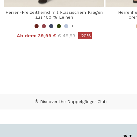
Herren-Freizeithemd mit klassischem Kragen
Herrenh
aus 100 % Leinen
cre
+
Price reduced from
to
Ab dem:
39,99 €
€ 49,99
-20%
5 out of 5 Customer Rating
3,6
🔝 Discover the Doppelgänger Club