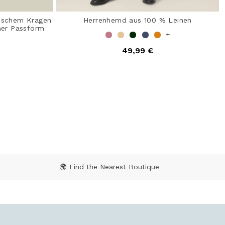
sischem Kragen
Herrenhemd aus 100 % Leinen
mer Passform
+
49,99 €
4,7 out of 5 Customer Rating
 from
ating
🌍 Find the Nearest Boutique