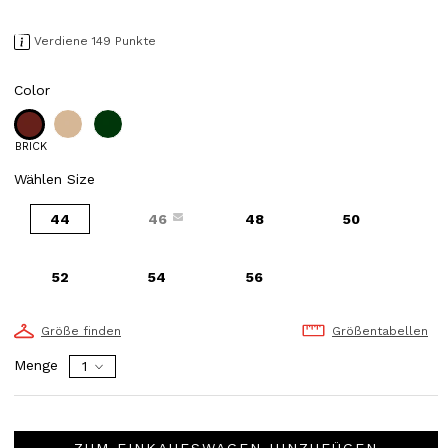
Verdiene 149 Punkte
Color
BRICK
Wählen Size
44
46
48
50
52
54
56
Größe finden
Größentabellen
Menge