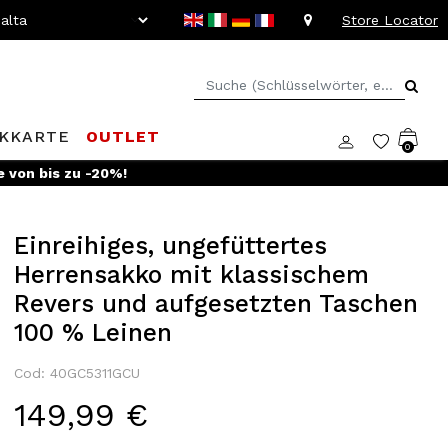
Store Locator
KKARTE
OUTLET
0
e von bis zu -20%!
Einreihiges, ungefüttertes
Herrensakko mit klassischem
Revers und aufgesetzten Taschen
100 % Leinen
Cod: 40GC5311GCU
149,99 €