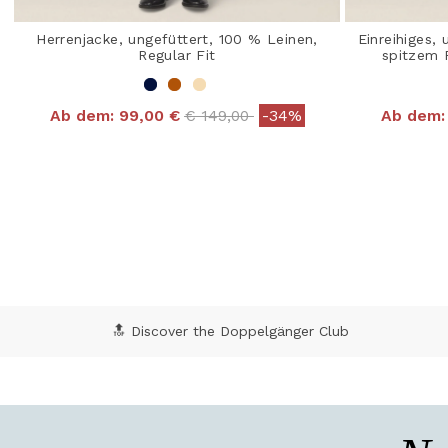
Herrenjacke, ungefüttert, 100 % Leinen,
Einreihiges,
Regular Fit
spitzem 
Price reduced from
to
Ab dem:
99,00 €
€ 149,00
-34%
Ab dem:
5 out of 5 Customer Rating
4,8
🔝 Discover the Doppelgänger Club