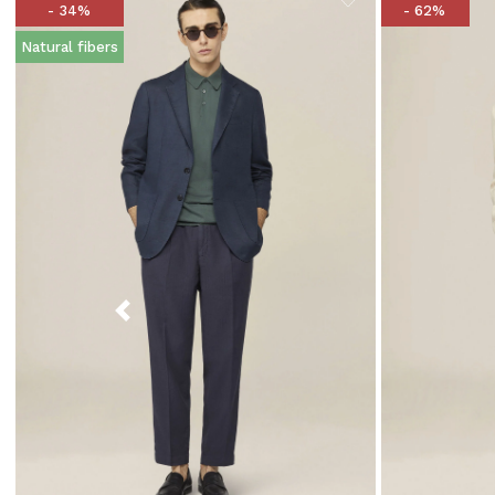
- 34%
- 62%
Natural fibers