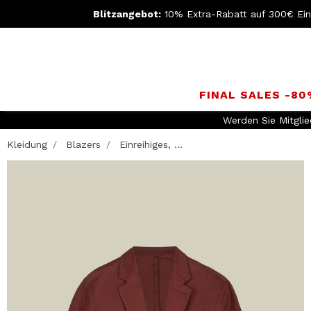
Blitzangebot:
10% Extra-Rabatt auf 300€ Ei
FINAL SALES -8
Werden Sie Mitgli
Kleidung
Blazers
Einreihiges, ...