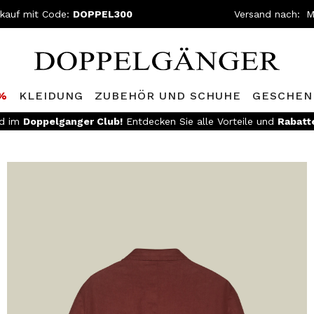
nkauf mit Code:
DOPPEL300
Versand nach:
0%
KLEIDUNG
ZUBEHÖR UND SCHUHE
GESCHEN
ed im
Doppelganger Club!
Entdecken Sie alle Vorteile und
Rabatt