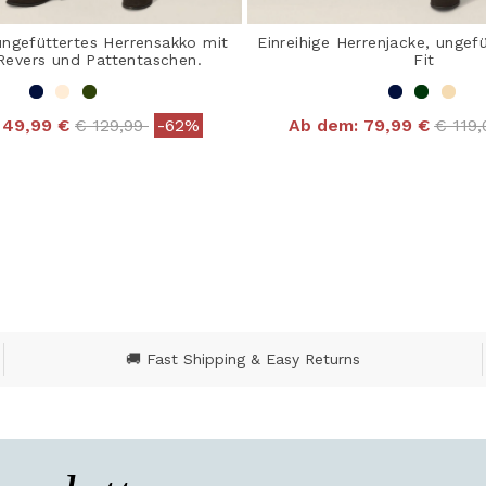
 ungefüttertes Herrensakko mit
Einreihige Herrenjacke, ungefü
Revers und Pattentaschen.
Fit
Price reduced from
to
Price
49,99 €
€ 129,99
-62%
Ab dem:
79,99 €
€ 119
 out of 5 Customer Rating
4,8 out of 5 Customer
🚚 Fast Shipping & Easy Returns