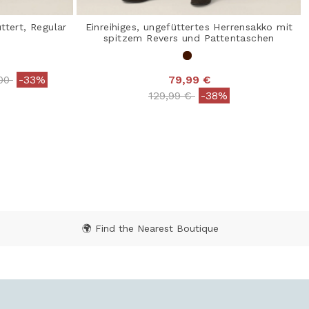
ttert, Regular
Einreihiges, ungefüttertes Herrensakko mit
spitzem Revers und Pattentaschen
 reduced from
to
,00
-33%
79,99 €
 Rating
Price reduced from
to
129,99 €
-38%
5 out of 5 Customer Rating
🌍 Find the Nearest Boutique