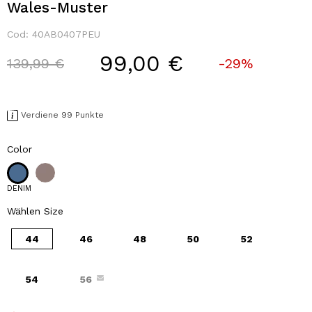
Wales-Muster
Cod:
40AB0407PEU
99,00 €
Price reduced from
to
139,99 €
-29%
Verdiene 99 Punkte
Color
DENIM
Wählen Size
44
46
48
50
52
54
56