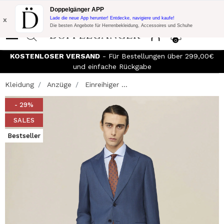
Blitzangebot:
10% Extra-Rabatt auf 300€ Einkauf mit Code:
Doppelgänger APP
DOPPEL300
x
Lade die neue App herunter! Entdecke, navigiere und kaufe!
Die besten Angebote für Herrenbekleidung, Accessoires und Schuhe
0
KOSTENLOSER VERSAND
- Für Bestellungen über 299,00€
und einfache Rückgabe
Kleidung
Anzüge
Einreihiger ...
- 29%
SALES
Bestseller