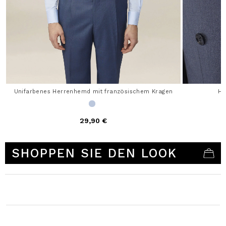
Unifarbenes Herrenhemd mit französischem Kragen
He
29,90 €
4,9 out of 5 Customer Rating
SHOPPEN SIE DEN LOOK