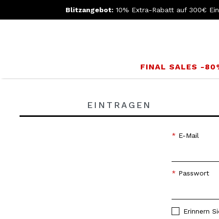
Blitzangebot:
10% Extra-Rabatt auf 300€ Ei
FINAL SALES -8
EINTRAGEN
E-Mail
Passwort
Erinnern S